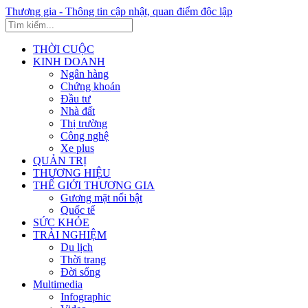
Thương gia - Thông tin cập nhật, quan điểm độc lập
THỜI CUỘC
KINH DOANH
Ngân hàng
Chứng khoán
Đầu tư
Nhà đất
Thị trường
Công nghệ
Xe plus
QUẢN TRỊ
THƯƠNG HIỆU
THẾ GIỚI THƯƠNG GIA
Gương mặt nổi bật
Quốc tế
SỨC KHỎE
TRẢI NGHIỆM
Du lịch
Thời trang
Đời sống
Multimedia
Infographic