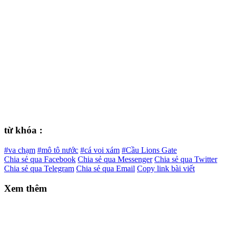
từ khóa :
#va chạm
#mô tô nước
#cá voi xám
#Cầu Lions Gate
Chia sẻ qua Facebook
Chia sẻ qua Messenger
Chia sẻ qua Twitter
Chia sẻ qua Telegram
Chia sẻ qua Email
Copy link bài viết
Xem thêm