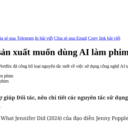
ia sẻ qua Telegram
In bài viết
Chia sẻ qua Email
Copy link bài viết
à sản xuất muốn dùng AI làm phi
 Netflix đã công bố loạt nguyên tắc mới về việc sử dụng công nghệ AI t
 phim
ợ giúp Đối tác, nêu chi tiết các nguyên tắc sử dụn
.
u What Jennifer Did (2024) của đạo diễn Jenny Poppl