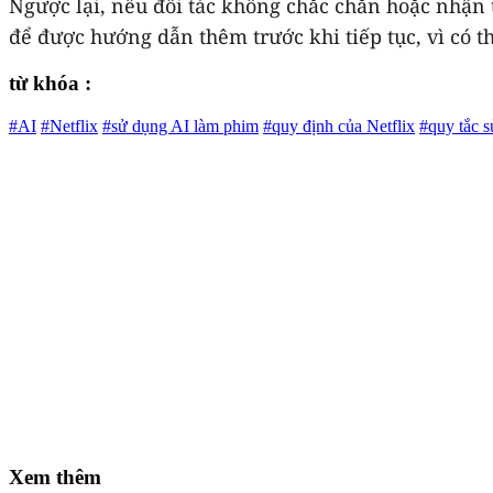
Ngược lại, nếu đối tác không chắc chắn hoặc nhận t
để được hướng dẫn thêm trước khi tiếp tục, vì có 
từ khóa :
#AI
#Netflix
#sử dụng AI làm phim
#quy định của Netflix
#quy tắc 
Xem thêm