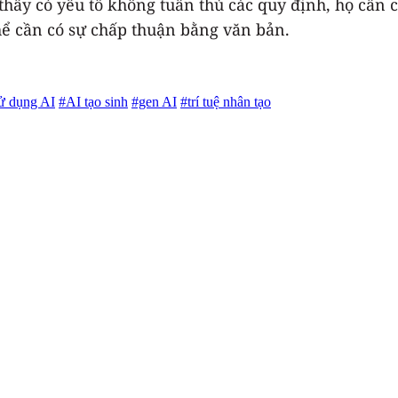
hấy có yếu tố không tuân thủ các quy định, họ cần ch
thể cần có sự chấp thuận bằng văn bản.
sử dụng AI
#AI tạo sinh
#gen AI
#trí tuệ nhân tạo