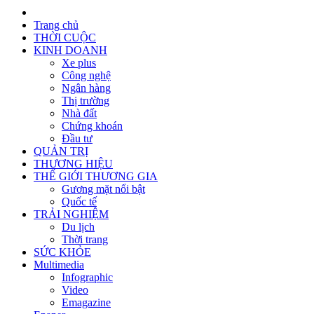
Trang chủ
THỜI CUỘC
KINH DOANH
Xe plus
Công nghệ
Ngân hàng
Thị trường
Nhà đất
Chứng khoán
Đầu tư
QUẢN TRỊ
THƯƠNG HIỆU
THẾ GIỚI THƯƠNG GIA
Gương mặt nổi bật
Quốc tế
TRẢI NGHIỆM
Du lịch
Thời trang
SỨC KHỎE
Multimedia
Infographic
Video
Emagazine