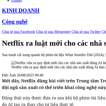
Epaper
KINH DOANH
Công nghệ
Chia sẻ qua Facebook
Chia sẻ qua Messenger
Chia sẻ qua Twitter
Ch
Netflix ra luật mới cho các nh
Sau tranh cãi xung quanh bộ phim tài liệu What Jennifer Did (2024),
Netflix vừa ra quy định mới cho các nhà sản xuất dùng AI làm
Đức Anh
26/08/2025 09:48
Mới đây, Netflix đăng bài viết trên Trung tâm Tr
đội ngũ sản xuất có thể triển khai công nghệ này
Động thái này được đưa ra sau khi bộ phim tài liệ
do AI tạo ra thay cho tư liệu thực tế.