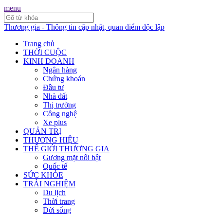
menu
Thương gia - Thông tin cập nhật, quan điểm độc lập
Trang chủ
THỜI CUỘC
KINH DOANH
Ngân hàng
Chứng khoán
Đầu tư
Nhà đất
Thị trường
Công nghệ
Xe plus
QUẢN TRỊ
THƯƠNG HIỆU
THẾ GIỚI THƯƠNG GIA
Gương mặt nổi bật
Quốc tế
SỨC KHỎE
TRẢI NGHIỆM
Du lịch
Thời trang
Đời sống