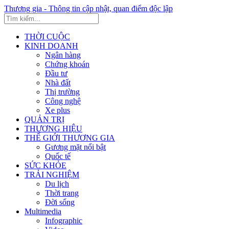
Thương gia - Thông tin cập nhật, quan điểm độc lập
THỜI CUỘC
KINH DOANH
Ngân hàng
Chứng khoán
Đầu tư
Nhà đất
Thị trường
Công nghệ
Xe plus
QUẢN TRỊ
THƯƠNG HIỆU
THẾ GIỚI THƯƠNG GIA
Gương mặt nổi bật
Quốc tế
SỨC KHỎE
TRẢI NGHIỆM
Du lịch
Thời trang
Đời sống
Multimedia
Infographic