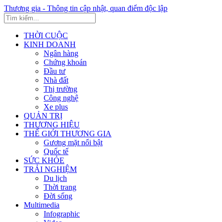
Thương gia - Thông tin cập nhật, quan điểm độc lập
THỜI CUỘC
KINH DOANH
Ngân hàng
Chứng khoán
Đầu tư
Nhà đất
Thị trường
Công nghệ
Xe plus
QUẢN TRỊ
THƯƠNG HIỆU
THẾ GIỚI THƯƠNG GIA
Gương mặt nổi bật
Quốc tế
SỨC KHỎE
TRẢI NGHIỆM
Du lịch
Thời trang
Đời sống
Multimedia
Infographic