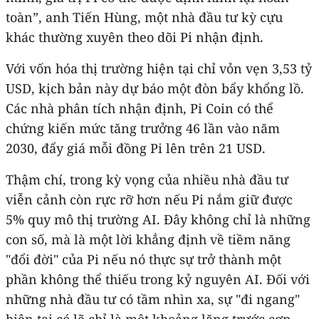
toàn”, anh Tiến Hùng, một nhà đầu tư kỳ cựu
khác thường xuyên theo dõi Pi nhận định.
Với vốn hóa thị trường hiện tại chỉ vỏn vẹn 3,53 tỷ
USD, kịch bản này dự báo một đòn bẩy khổng lồ.
Các nhà phân tích nhận định, Pi Coin có thể
chứng kiến mức tăng trưởng 46 lần vào năm
2030, đẩy giá mỗi đồng Pi lên trên 21 USD.
Thậm chí, trong kỳ vọng của nhiều nhà đầu tư
viễn cảnh còn rực rỡ hơn nếu Pi nắm giữ được
5% quy mô thị trường AI. Đây không chỉ là những
con số, mà là một lời khẳng định về tiềm năng
"đổi đời" của Pi nếu nó thực sự trở thành một
phần không thể thiếu trong kỷ nguyên AI. Đối với
những nhà đầu tư có tầm nhìn xa, sự "đi ngang"
hiện tại có lẽ chỉ là một khoảng lặng trước cơn