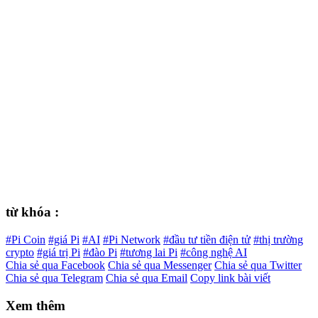
từ khóa :
#Pi Coin
#giá Pi
#AI
#Pi Network
#đầu tư tiền điện tử
#thị trường
crypto
#giá trị Pi
#đào Pi
#tương lai Pi
#công nghệ AI
Chia sẻ qua Facebook
Chia sẻ qua Messenger
Chia sẻ qua Twitter
Chia sẻ qua Telegram
Chia sẻ qua Email
Copy link bài viết
Xem thêm