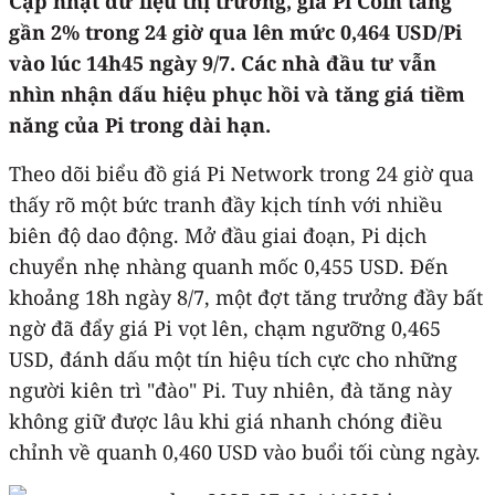
Cập nhật dữ liệu thị trường, giá Pi Coin tăng
gần 2% trong 24 giờ qua lên mức 0,464 USD/Pi
vào lúc 14h45 ngày 9/7. Các nhà đầu tư vẫn
nhìn nhận dấu hiệu phục hồi và tăng giá tiềm
năng của Pi trong dài hạn.
Theo dõi biểu đồ giá Pi Network trong 24 giờ qua
thấy rõ một bức tranh đầy kịch tính với nhiều
biên độ dao động. Mở đầu giai đoạn, Pi dịch
chuyển nhẹ nhàng quanh mốc 0,455 USD. Đến
khoảng 18h ngày 8/7, một đợt tăng trưởng đầy bất
ngờ đã đẩy giá Pi vọt lên, chạm ngưỡng 0,465
USD, đánh dấu một tín hiệu tích cực cho những
người kiên trì "đào" Pi. Tuy nhiên, đà tăng này
không giữ được lâu khi giá nhanh chóng điều
chỉnh về quanh 0,460 USD vào buổi tối cùng ngày.