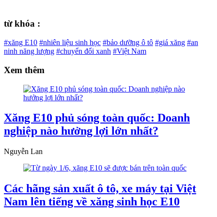
từ khóa :
#xăng E10
#nhiên liệu sinh học
#bảo dưỡng ô tô
#giá xăng
#an
ninh năng lượng
#chuyển đổi xanh
#Việt Nam
Xem thêm
Xăng E10 phủ sóng toàn quốc: Doanh
nghiệp nào hưởng lợi lớn nhất?
Nguyễn Lan
Các hãng sản xuất ô tô, xe máy tại Việt
Nam lên tiếng về xăng sinh học E10