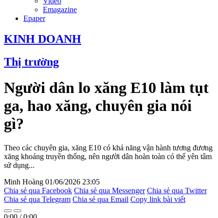
Video
Emagazine
Epaper
KINH DOANH
Thị trường
Người dân lo xăng E10 làm tụt
ga, hao xăng, chuyên gia nói
gì?
Theo các chuyên gia, xăng E10 có khả năng vận hành tương đương
xăng khoáng truyền thống, nên người dân hoàn toàn có thể yên tâm
sử dụng...
Minh Hoàng
01/06/2026 23:05
Chia sẻ qua Facebook
Chia sẻ qua Messenger
Chia sẻ qua Twitter
Chia sẻ qua Telegram
Chia sẻ qua Email
Copy link bài viết
0:00
/
0:00