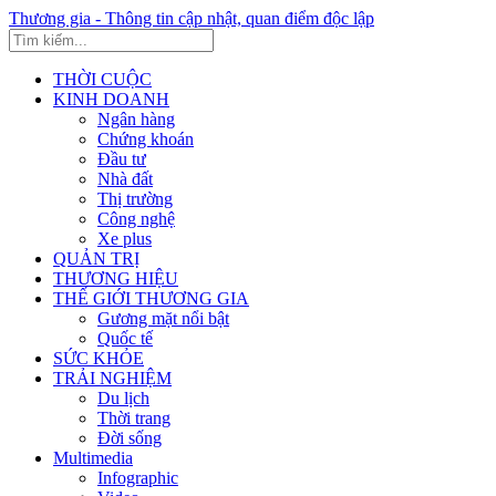
Thương gia - Thông tin cập nhật, quan điểm độc lập
THỜI CUỘC
KINH DOANH
Ngân hàng
Chứng khoán
Đầu tư
Nhà đất
Thị trường
Công nghệ
Xe plus
QUẢN TRỊ
THƯƠNG HIỆU
THẾ GIỚI THƯƠNG GIA
Gương mặt nổi bật
Quốc tế
SỨC KHỎE
TRẢI NGHIỆM
Du lịch
Thời trang
Đời sống
Multimedia
Infographic