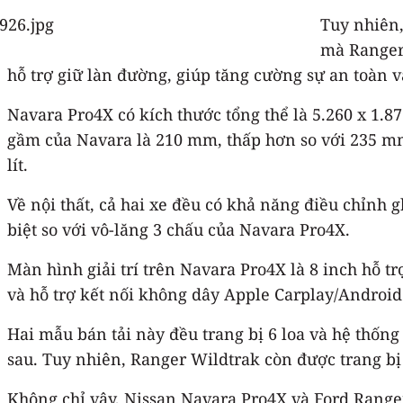
Tuy nhiên,
mà Ranger 
hỗ trợ giữ làn đường, giúp tăng cường sự an toàn và 
Navara Pro4X có kích thước tổng thể là 5.260 x 1.8
gầm của Navara là 210 mm, thấp hơn so với 235 mm 
lít.
Về nội thất, cả hai xe đều có khả năng điều chỉnh 
biệt so với vô-lăng 3 chấu của Navara Pro4X.
Màn hình giải trí trên Navara Pro4X là 8 inch hỗ t
và hỗ trợ kết nối không dây Apple Carplay/Android
Hai mẫu bán tải này đều trang bị 6 loa và hệ thống
sau. Tuy nhiên, Ranger Wildtrak còn được trang bị
Không chỉ vậy, Nissan Navara Pro4X và Ford Ranger