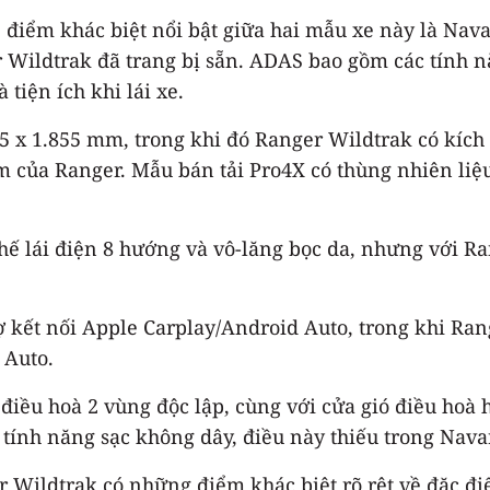
 điểm khác biệt nổi bật giữa hai mẫu xe này là Nav
Wildtrak đã trang bị sẵn. ADAS bao gồm các tính n
tiện ích khi lái xe.
75 x 1.855 mm, trong khi đó Ranger Wildtrak có kích
của Ranger. Mẫu bán tải Pro4X có thùng nhiên liệu d
ghế lái điện 8 hướng và vô-lăng bọc da, nhưng với Ra
rợ kết nối Apple Carplay/Android Auto, trong khi Ra
 Auto.
 điều hoà 2 vùng độc lập, cùng với cửa gió điều hoà
 tính năng sạc không dây, điều này thiếu trong Nava
 Wildtrak có những điểm khác biệt rõ rệt về đặc đi