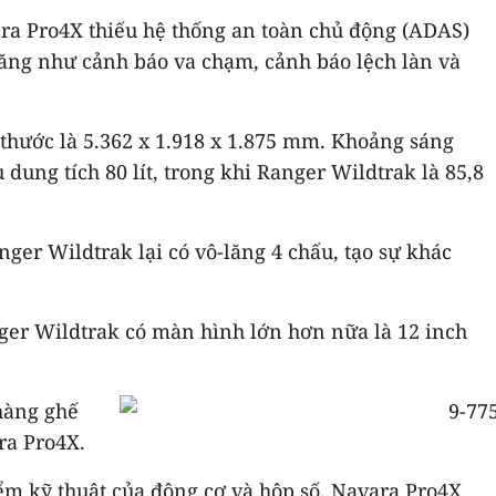
ara Pro4X thiếu hệ thống an toàn chủ động (ADAS)
ăng như cảnh báo va chạm, cảnh báo lệch làn và
 thước là 5.362 x 1.918 x 1.875 mm. Khoảng sáng
ung tích 80 lít, trong khi Ranger Wildtrak là 85,8
nger Wildtrak lại có vô-lăng 4 chấu, tạo sự khác
nger Wildtrak có màn hình lớn hơn nữa là 12 inch
 hàng ghế
ra Pro4X.
ểm kỹ thuật của động cơ và hộp số. Navara Pro4X