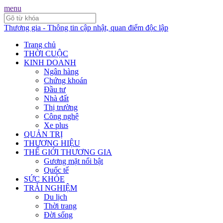
menu
Thương gia - Thông tin cập nhật, quan điểm độc lập
Trang chủ
THỜI CUỘC
KINH DOANH
Ngân hàng
Chứng khoán
Đầu tư
Nhà đất
Thị trường
Công nghệ
Xe plus
QUẢN TRỊ
THƯƠNG HIỆU
THẾ GIỚI THƯƠNG GIA
Gương mặt nổi bật
Quốc tế
SỨC KHỎE
TRẢI NGHIỆM
Du lịch
Thời trang
Đời sống