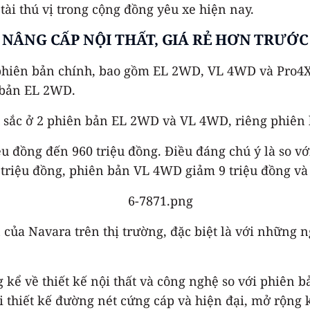
ài thú vị trong cộng đồng yêu xe hiện nay.
NÂNG CẤP NỘI THẤT, GIÁ RẺ HƠN TRƯỚC
 phiên bản chính, bao gồm EL 2WD, VL 4WD và Pro4X
 bản EL 2WD.
 sắc ở 2 phiên bản EL 2WD và VL 4WD, riêng phiên b
u đồng đến 960 triệu đồng. Điều đáng chú ý là so v
riệu đồng, phiên bản VL 4WD giảm 9 triệu đồng và 
của Navara trên thị trường, đặc biệt là với những n
 kể về thiết kế nội thất và công nghệ so với phiên b
i thiết kế đường nét cứng cáp và hiện đại, mở rộng