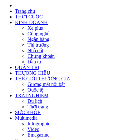
Trang chủ
THỜI CUỘC
KINH DOANH
Xe plus
Công nghệ
Ngân hàng
Thị trường
Nhà đất
Chứng khoán
Đầu tư
QUẢN TRỊ
THƯƠNG HIỆU
THẾ GIỚI THƯƠNG GIA
Gương mặt nổi bật
Quốc tế
TRẢI NGHIỆM
Du lịch
Thời trang
SỨC KHỎE
Multimedia
Infographic
Video
Emagazine