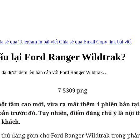
ia sẻ qua Telegram
In bài viết
Chia sẻ qua Email
Copy link bài viết
đấu lại Ford Ranger Wildtrak?
4 đã được đem lên bàn cân với Ford Ranger Wildtrak…
ột tầm cao mới, vừa ra mắt thêm 4 phiên bản tại 
n bản trước đó. Tuy nhiên, điểm đáng chú ý là nội
 khách.
 thủ đáng gờm cho Ford Ranger Wildtrak trong phân 