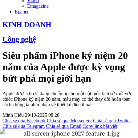
Video
Emagazine
Epaper
KINH DOANH
Công nghệ
Siêu phẩm iPhone kỷ niệm 20
năm của Apple được kỳ vọng
bứt phá mọi giới hạn
Apple được cho là đang chuẩn bị cho một cột mốc lịch sử mới với
chiếc iPhone kỷ niệm 20 năm, mẫu máy có thể thay đổi hoàn toàn
cách chúng ta nhìn nhận về thiết kế điện thoại…
Minh Hiếu
29/10/2025 08:28
Chia sẻ qua Facebook
Chia sẻ qua Messenger
Chia sẻ qua Twitter
Chia sẻ qua Telegram
Chia sẻ qua Email
Copy link bài viết