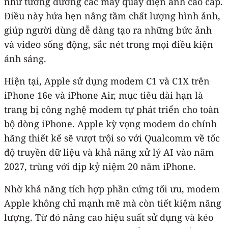
như tương đương các máy quay điện ảnh cao cấp.
Điều này hứa hẹn nâng tầm chất lượng hình ảnh,
giúp người dùng dễ dàng tạo ra những bức ảnh
và video sống động, sắc nét trong mọi điều kiện
ánh sáng.
Hiện tại, Apple sử dụng modem C1 và C1X trên
iPhone 16e và iPhone Air, mục tiêu dài hạn là
trang bị công nghệ modem tự phát triển cho toàn
bộ dòng ‌iPhone‌. Apple kỳ vọng modem do chính
hãng thiết kế sẽ vượt trội so với Qualcomm về tốc
độ truyền dữ liệu và khả năng xử lý AI vào năm
2027, trùng với dịp kỷ niệm 20 năm iPhone.
Nhờ khả năng tích hợp phần cứng tối ưu, modem
Apple không chỉ mạnh mẽ mà còn tiết kiệm năng
lượng. Từ đó nâng cao hiệu suất sử dụng và kéo