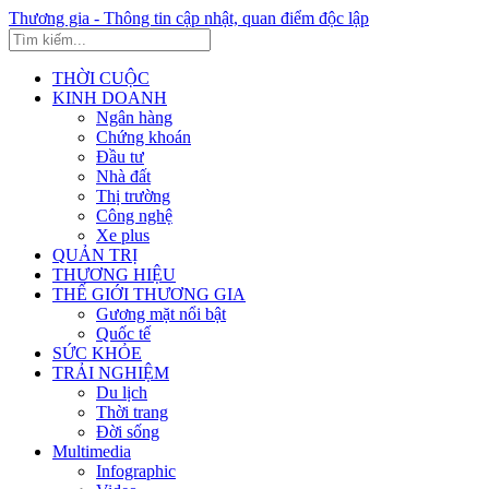
Thương gia - Thông tin cập nhật, quan điểm độc lập
THỜI CUỘC
KINH DOANH
Ngân hàng
Chứng khoán
Đầu tư
Nhà đất
Thị trường
Công nghệ
Xe plus
QUẢN TRỊ
THƯƠNG HIỆU
THẾ GIỚI THƯƠNG GIA
Gương mặt nổi bật
Quốc tế
SỨC KHỎE
TRẢI NGHIỆM
Du lịch
Thời trang
Đời sống
Multimedia
Infographic