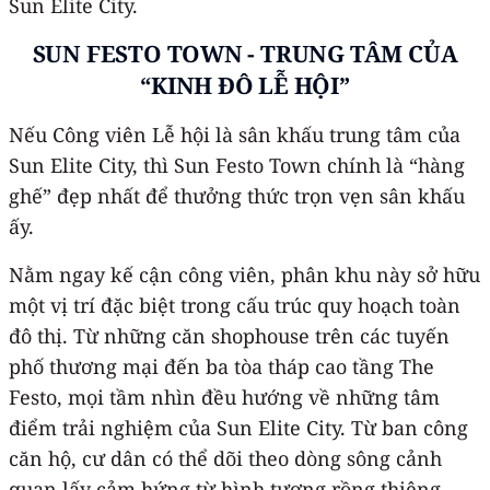
Sun Elite City.
SUN FESTO TOWN - TRUNG TÂM CỦA
“KINH ĐÔ LỄ HỘI”
Nếu Công viên Lễ hội là sân khấu trung tâm của
Sun Elite City, thì Sun Festo Town chính là “hàng
ghế” đẹp nhất để thưởng thức trọn vẹn sân khấu
ấy.
Nằm ngay kế cận công viên, phân khu này sở hữu
một vị trí đặc biệt trong cấu trúc quy hoạch toàn
đô thị. Từ những căn shophouse trên các tuyến
phố thương mại đến ba tòa tháp cao tầng The
Festo, mọi tầm nhìn đều hướng về những tâm
điểm trải nghiệm của Sun Elite City. Từ ban công
căn hộ, cư dân có thể dõi theo dòng sông cảnh
quan lấy cảm hứng từ hình tượng rồng thiêng,