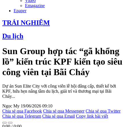
Video
Emagazine
Epaper
TRẢI NGHIỆM
Du lịch
Sun Group hợp tác “gã khổng
lồ” kiến trúc KPF kiến tạo siêu
công viên tại Bãi Cháy
Dự án Sun Elite City với công viên lễ hội đẳng cấp, thiết kế bởi
KPF, hứa hẹn nâng tầm du lịch, giải trí và thương mại tại Bãi
Cháy...
Ngọc My
19/06/2026 09:10
Chia sẻ qua Facebook
Chia sẻ qua Messenger
Chia sẻ qua Twitter
Chia sẻ qua Telegram
Chia sẻ qua Email
Copy link bài viết
0:00
/
0:00