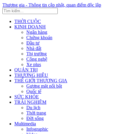
Thương gia - Thông tin cập nhật, quan điểm độc lập
THỜI CUỘC
KINH DOANH
Ngân hàng
Chứng khoán
Đầu tư
Nhà đất
Thị trường
Công nghệ
Xe plus
QUẢN TRỊ
THƯƠNG HIỆU
THẾ GIỚI THƯƠNG GIA
Gương mặt nổi bật
Quốc tế
SỨC KHỎE
TRẢI NGHIỆM
Du lịch
Thời trang
Đời sống
Multimedia
Infographic