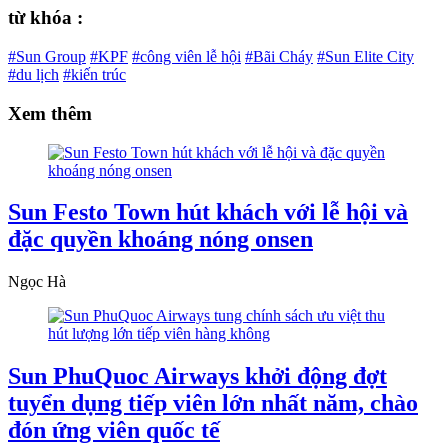
từ khóa :
#Sun Group
#KPF
#công viên lễ hội
#Bãi Cháy
#Sun Elite City
#du lịch
#kiến trúc
Xem thêm
Sun Festo Town hút khách với lễ hội và
đặc quyền khoáng nóng onsen
Ngọc Hà
Sun PhuQuoc Airways khởi động đợt
tuyển dụng tiếp viên lớn nhất năm, chào
đón ứng viên quốc tế