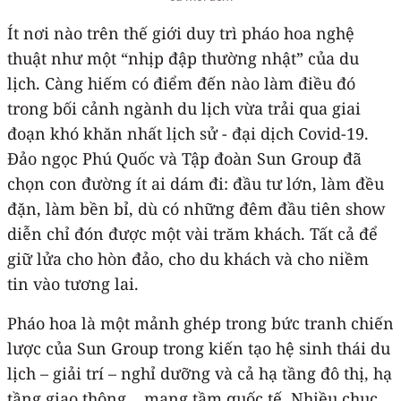
Ít nơi nào trên thế giới duy trì pháo hoa nghệ
thuật như một “nhịp đập thường nhật” của du
lịch. Càng hiếm có điểm đến nào làm điều đó
trong bối cảnh ngành du lịch vừa trải qua giai
đoạn khó khăn nhất lịch sử - đại dịch Covid-19.
Đảo ngọc Phú Quốc và Tập đoàn Sun Group đã
chọn con đường ít ai dám đi: đầu tư lớn, làm đều
đặn, làm bền bỉ, dù có những đêm đầu tiên show
diễn chỉ đón được một vài trăm khách. Tất cả để
giữ lửa cho hòn đảo, cho du khách và cho niềm
tin vào tương lai.
Pháo hoa là một mảnh ghép trong bức tranh chiến
lược của Sun Group trong kiến tạo hệ sinh thái du
lịch – giải trí – nghỉ dưỡng và cả hạ tầng đô thị, hạ
tầng giao thông… mang tầm quốc tế. Nhiều chục