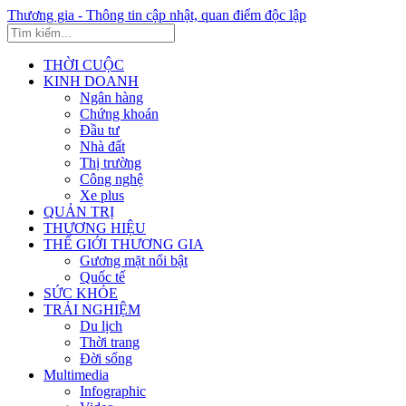
Thương gia - Thông tin cập nhật, quan điểm độc lập
THỜI CUỘC
KINH DOANH
Ngân hàng
Chứng khoán
Đầu tư
Nhà đất
Thị trường
Công nghệ
Xe plus
QUẢN TRỊ
THƯƠNG HIỆU
THẾ GIỚI THƯƠNG GIA
Gương mặt nổi bật
Quốc tế
SỨC KHỎE
TRẢI NGHIỆM
Du lịch
Thời trang
Đời sống
Multimedia
Infographic