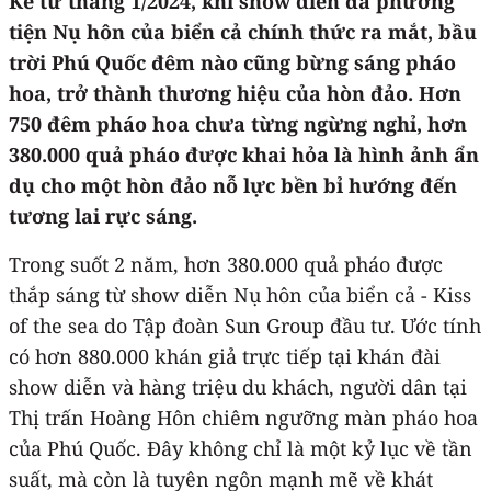
Kể từ tháng 1/2024, khi show diễn đa phương
tiện Nụ hôn của biển cả chính thức ra mắt, bầu
trời Phú Quốc đêm nào cũng bừng sáng pháo
hoa, trở thành thương hiệu của hòn đảo. Hơn
750 đêm pháo hoa chưa từng ngừng nghỉ, hơn
380.000 quả pháo được khai hỏa là hình ảnh ẩn
dụ cho một hòn đảo nỗ lực bền bỉ hướng đến
tương lai rực sáng.
Trong suốt 2 năm, hơn 380.000 quả pháo được
thắp sáng từ show diễn Nụ hôn của biển cả - Kiss
of the sea do Tập đoàn Sun Group đầu tư. Ước tính
có hơn 880.000 khán giả trực tiếp tại khán đài
show diễn và hàng triệu du khách, người dân tại
Thị trấn Hoàng Hôn chiêm ngưỡng màn pháo hoa
của Phú Quốc. Đây không chỉ là một kỷ lục về tần
suất, mà còn là tuyên ngôn mạnh mẽ về khát