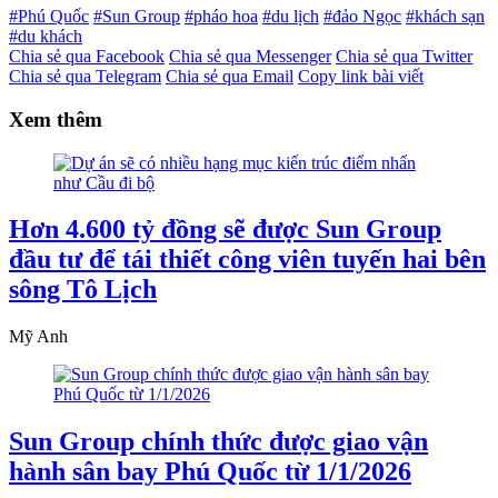
#Phú Quốc
#Sun Group
#pháo hoa
#du lịch
#đảo Ngọc
#khách sạn
#du khách
Chia sẻ qua Facebook
Chia sẻ qua Messenger
Chia sẻ qua Twitter
Chia sẻ qua Telegram
Chia sẻ qua Email
Copy link bài viết
Xem thêm
Hơn 4.600 tỷ đồng sẽ được Sun Group
đầu tư để tái thiết công viên tuyến hai bên
sông Tô Lịch
Mỹ Anh
Sun Group chính thức được giao vận
hành sân bay Phú Quốc từ 1/1/2026