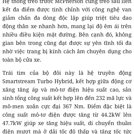
Hệ thống treo trước McPherson cùng treo sau liên
kết đa điểm được tinh chỉnh với công nghệ van
giảm chấn đa dòng độc lập giúp triệt tiêu dao
động thân xe nhanh hơn, mang lại độ êm ái trên
nhiều điều kiện mặt đường. Bên cạnh đó, không
gian bên trong cũng đạt được sự yên tĩnh tối đa
nhờ việc trang bị kính cách âm chuyên dụng cho
toàn bộ cửa xe.
Trái tim của bộ đôi này là hệ truyền động
Smartstream Turbo Hybrid, kết hợp giữa động cơ
xăng tăng áp và mô-tơ điện hiệu suất cao, sản
sinh tổng công suất kết hợp lên đến 232 mã lực và
mô-men xoắn cực đại 367 Nm. Điểm đặc biệt là
công suất mô-tơ điện được tăng từ 44.2kW lên
47.7kW giúp xe tăng hiệu suất, di chuyển thuần
điện mượt mà ở dải tốc độ thấp và tăng tốc tức