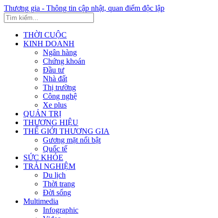
Thương gia - Thông tin cập nhật, quan điểm độc lập
THỜI CUỘC
KINH DOANH
Ngân hàng
Chứng khoán
Đầu tư
Nhà đất
Thị trường
Công nghệ
Xe plus
QUẢN TRỊ
THƯƠNG HIỆU
THẾ GIỚI THƯƠNG GIA
Gương mặt nổi bật
Quốc tế
SỨC KHỎE
TRẢI NGHIỆM
Du lịch
Thời trang
Đời sống
Multimedia
Infographic