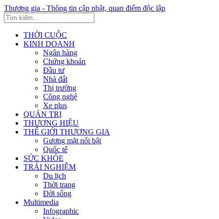
Thương gia - Thông tin cập nhật, quan điểm độc lập
THỜI CUỘC
KINH DOANH
Ngân hàng
Chứng khoán
Đầu tư
Nhà đất
Thị trường
Công nghệ
Xe plus
QUẢN TRỊ
THƯƠNG HIỆU
THẾ GIỚI THƯƠNG GIA
Gương mặt nổi bật
Quốc tế
SỨC KHỎE
TRẢI NGHIỆM
Du lịch
Thời trang
Đời sống
Multimedia
Infographic