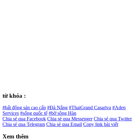
từ khóa :
#bất động sản cao cấp
#Đà Nẵng
#ThaiGrand Casariva
#Aden
Services
#sống quốc tế
#bờ sông Hàn
Chia sẻ qua Facebook
Chia sẻ qua Messenger
Chia sẻ qua Twitter
Chia sẻ qua Telegram
Chia sẻ qua Email
Copy link bài viết
Xem thêm