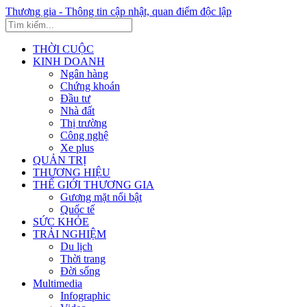
Thương gia - Thông tin cập nhật, quan điểm độc lập
THỜI CUỘC
KINH DOANH
Ngân hàng
Chứng khoán
Đầu tư
Nhà đất
Thị trường
Công nghệ
Xe plus
QUẢN TRỊ
THƯƠNG HIỆU
THẾ GIỚI THƯƠNG GIA
Gương mặt nổi bật
Quốc tế
SỨC KHỎE
TRẢI NGHIỆM
Du lịch
Thời trang
Đời sống
Multimedia
Infographic