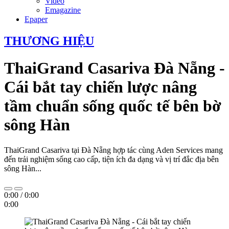
Video
Emagazine
Epaper
THƯƠNG HIỆU
ThaiGrand Casariva Đà Nẵng -
Cái bắt tay chiến lược nâng
tầm chuẩn sống quốc tế bên bờ
sông Hàn
ThaiGrand Casariva tại Đà Nẵng hợp tác cùng Aden Services mang
đến trải nghiệm sống cao cấp, tiện ích đa dạng và vị trí đắc địa bên
sông Hàn...
0:00
/
0:00
0:00