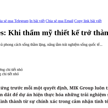
ia sẻ qua Telegram
In bài viết
Chia sẻ qua Email
Copy link bài viết
s: Khi thẩm mỹ thiết kế trở thà
và phong cách sống thầm lặng, nâng tầm trải nghiệm sống quốc tế...
 chi tiết nhỏ
đứng trước mỗi một quyết định, MIK Group luôn tr
n dắt để dự án hiện thực hóa những trải nghiệm s
nh thành từ sự chính xác trong cảm nhận tinh tế,