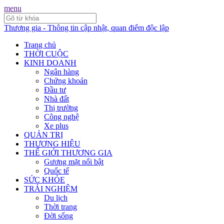
menu
Thương gia - Thông tin cập nhật, quan điểm độc lập
Trang chủ
THỜI CUỘC
KINH DOANH
Ngân hàng
Chứng khoán
Đầu tư
Nhà đất
Thị trường
Công nghệ
Xe plus
QUẢN TRỊ
THƯƠNG HIỆU
THẾ GIỚI THƯƠNG GIA
Gương mặt nổi bật
Quốc tế
SỨC KHỎE
TRẢI NGHIỆM
Du lịch
Thời trang
Đời sống