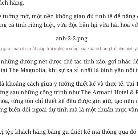
ách hàng.
ý tưởng mở, một nền không gian đủ tinh tế để nâng
g cá tính riêng biệt, vừa độc bản lại vừa hài hòa với
 gam màu dịu mắt giúp trải nghiệm sống của khách hàng trở nên bình y
những đường nét được chế tác tinh xảo, gợi nhắc 
tại The Magnolia, khi sự xa xỉ nhất là bình yên nội 
à khoảng cách giữa ý tưởng thiết kế và thực tế. Tại
ứng sau những công trình như The Armani Hotel & R
hóa, từng tôn chỉ thiết kế đều được gìn giữ, tạo nê
ững biến đổi ngoài dự tính mà là một chuẩn mực và
ị tệp khách hàng bằng gu thiết kế mà thông qua đó 