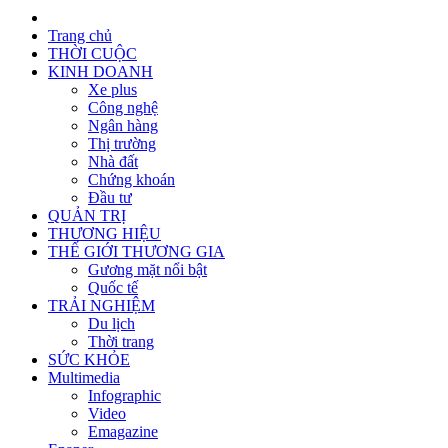
Trang chủ
THỜI CUỘC
KINH DOANH
Xe plus
Công nghệ
Ngân hàng
Thị trường
Nhà đất
Chứng khoán
Đầu tư
QUẢN TRỊ
THƯƠNG HIỆU
THẾ GIỚI THƯƠNG GIA
Gương mặt nổi bật
Quốc tế
TRẢI NGHIỆM
Du lịch
Thời trang
SỨC KHỎE
Multimedia
Infographic
Video
Emagazine