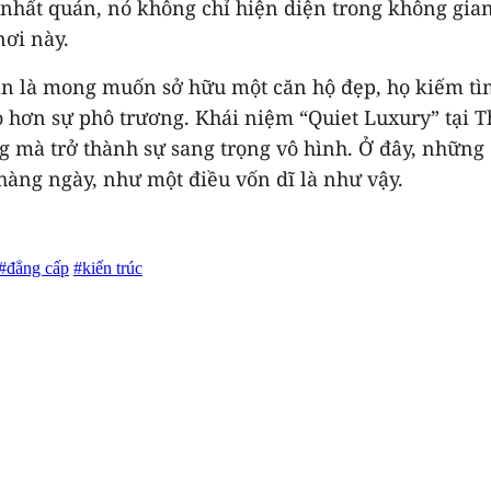
ộ nhất quán, nó không chỉ hiện diện trong không gia
nơi này.
 là mong muốn sở hữu một căn hộ đẹp, họ kiếm tìm
cao hơn sự phô trương. Khái niệm “Quiet Luxury” tại
ng mà trở thành sự sang trọng vô hình. Ở đây, những
hàng ngày, như một điều vốn dĩ là như vậy.
#đẳng cấp
#kiến trúc