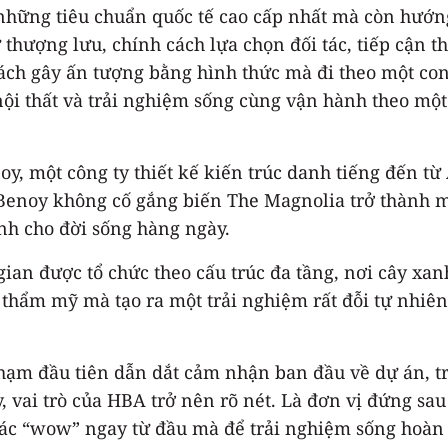
hững tiêu chuẩn quốc tế cao cấp nhất mà còn hướng
ữ thượng lưu, chính cách lựa chọn đối tác, tiếp cận 
ách gây ấn tượng bằng hình thức mà đi theo một co
ội thất và trải nghiệm sống cùng vận hành theo một 
oy, một công ty thiết kế kiến trúc danh tiếng đến t
. Benoy không cố gắng biến The Magnolia trở thành m
nh cho đời sống hàng ngày.
 gian được tổ chức theo cấu trúc đa tầng, nơi cây xa
thẩm mỹ mà tạo ra một trải nghiệm rất đỗi tự nhiên:
chạm đầu tiên dẫn dắt cảm nhận ban đầu về dự án, tr
y, vai trò của HBA trở nên rõ nét. Là đơn vị đứng sa
ác “wow” ngay từ đầu mà để trải nghiệm sống hoàn h