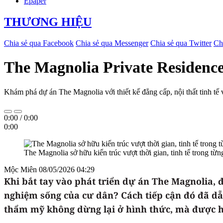
Epaper
THƯƠNG HIỆU
Chia sẻ qua Facebook
Chia sẻ qua Messenger
Chia sẻ qua Twitter
Ch
The Magnolia Private Residence
Khám phá dự án The Magnolia với thiết kế đẳng cấp, nội thất tinh tế 
0:00
/
0:00
0:00
The Magnolia sở hữu kiến trúc vượt thời gian, tinh tế trong từng
Mộc Miên
08/05/2026 04:29
Khi bắt tay vào phát triển dự án The Magnolia, 
nghiệm sống của cư dân? Cách tiếp cận đó đã dẵ
thẩm mỹ không dừng lại ở hình thức, mà được hì