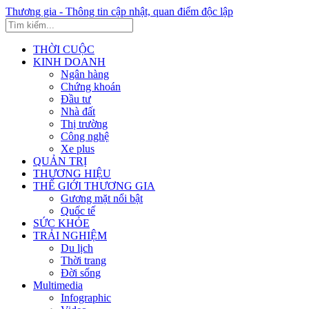
Thương gia - Thông tin cập nhật, quan điểm độc lập
THỜI CUỘC
KINH DOANH
Ngân hàng
Chứng khoán
Đầu tư
Nhà đất
Thị trường
Công nghệ
Xe plus
QUẢN TRỊ
THƯƠNG HIỆU
THẾ GIỚI THƯƠNG GIA
Gương mặt nổi bật
Quốc tế
SỨC KHỎE
TRẢI NGHIỆM
Du lịch
Thời trang
Đời sống
Multimedia
Infographic