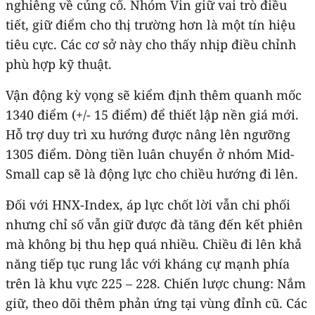
nghiêng về củng cố. Nhóm Vin giữ vai trò điều
tiết, giữ điểm cho thị trường hơn là một tín hiệu
tiêu cực. Các cơ sở này cho thấy nhịp điều chỉnh
phù hợp kỹ thuật.
Vận động kỳ vọng sẽ kiểm định thêm quanh mốc
1340 điểm (+/- 15 điểm) để thiết lập nền giá mới.
Hỗ trợ duy trì xu hướng được nâng lên ngưỡng
1305 điểm. Dòng tiền luân chuyển ở nhóm Mid-
Small cap sẽ là động lực cho chiều hướng đi lên.
Đối với HNX-Index, áp lực chốt lời vẫn chi phối
nhưng chỉ số vẫn giữ được đà tăng đến kết phiên
mà không bị thu hẹp quá nhiều. Chiều đi lên khả
năng tiếp tục rung lắc với kháng cự mạnh phía
trên là khu vực 225 – 228. Chiến lược chung: Nắm
giữ, theo dõi thêm phản ứng tại vùng đỉnh cũ. Các