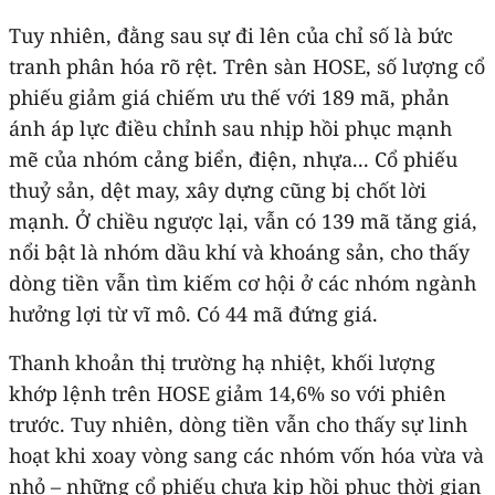
Tuy nhiên, đằng sau sự đi lên của chỉ số là bức
tranh phân hóa rõ rệt. Trên sàn HOSE, số lượng cổ
phiếu giảm giá chiếm ưu thế với 189 mã, phản
ánh áp lực điều chỉnh sau nhịp hồi phục mạnh
mẽ của nhóm cảng biển, điện, nhựa... Cổ phiếu
thuỷ sản, dệt may, xây dựng cũng bị chốt lời
mạnh. Ở chiều ngược lại, vẫn có 139 mã tăng giá,
nổi bật là nhóm dầu khí và khoáng sản, cho thấy
dòng tiền vẫn tìm kiếm cơ hội ở các nhóm ngành
hưởng lợi từ vĩ mô. Có 44 mã đứng giá.
Thanh khoản thị trường hạ nhiệt, khối lượng
khớp lệnh trên HOSE giảm 14,6% so với phiên
trước. Tuy nhiên, dòng tiền vẫn cho thấy sự linh
hoạt khi xoay vòng sang các nhóm vốn hóa vừa và
nhỏ – những cổ phiếu chưa kịp hồi phục thời gian