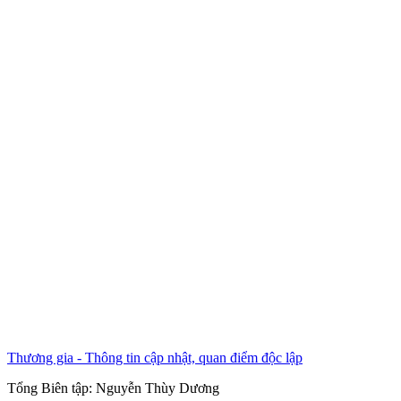
Thương gia - Thông tin cập nhật, quan điểm độc lập
Tổng Biên tập:
Nguyễn Thùy Dương