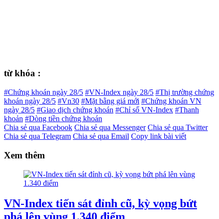
từ khóa :
#Chứng khoán ngày 28/5
#VN-Index ngày 28/5
#Thị trường chứng
khoán ngày 28/5
#Vn30
#Mặt bằng giá mới
#Chứng khoán VN
ngày 28/5
#Giao dịch chứng khoán
#Chỉ số VN-Index
#Thanh
khoản
#Dòng tiền chứng khoán
Chia sẻ qua Facebook
Chia sẻ qua Messenger
Chia sẻ qua Twitter
Chia sẻ qua Telegram
Chia sẻ qua Email
Copy link bài viết
Xem thêm
VN-Index tiến sát đỉnh cũ, kỳ vọng bứt
phá lên vùng 1.340 điểm