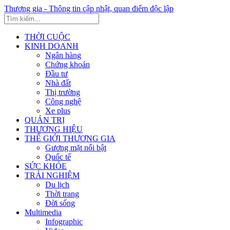
Thương gia - Thông tin cập nhật, quan điểm độc lập
THỜI CUỘC
KINH DOANH
Ngân hàng
Chứng khoán
Đầu tư
Nhà đất
Thị trường
Công nghệ
Xe plus
QUẢN TRỊ
THƯƠNG HIỆU
THẾ GIỚI THƯƠNG GIA
Gương mặt nổi bật
Quốc tế
SỨC KHỎE
TRẢI NGHIỆM
Du lịch
Thời trang
Đời sống
Multimedia
Infographic