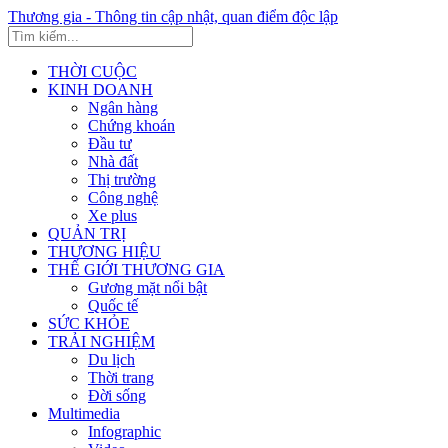
Thương gia - Thông tin cập nhật, quan điểm độc lập
THỜI CUỘC
KINH DOANH
Ngân hàng
Chứng khoán
Đầu tư
Nhà đất
Thị trường
Công nghệ
Xe plus
QUẢN TRỊ
THƯƠNG HIỆU
THẾ GIỚI THƯƠNG GIA
Gương mặt nổi bật
Quốc tế
SỨC KHỎE
TRẢI NGHIỆM
Du lịch
Thời trang
Đời sống
Multimedia
Infographic