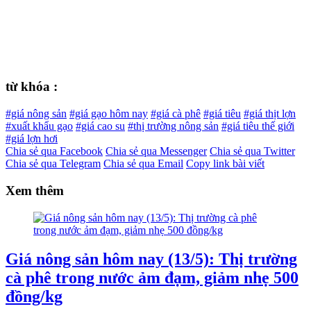
từ khóa :
#giá nông sản
#giá gạo hôm nay
#giá cà phê
#giá tiêu
#giá thịt lợn
#xuất khẩu gạo
#giá cao su
#thị trường nông sản
#giá tiêu thế giới
#giá lợn hơi
Chia sẻ qua Facebook
Chia sẻ qua Messenger
Chia sẻ qua Twitter
Chia sẻ qua Telegram
Chia sẻ qua Email
Copy link bài viết
Xem thêm
Giá nông sản hôm nay (13/5): Thị trường
cà phê trong nước ảm đạm, giảm nhẹ 500
đồng/kg