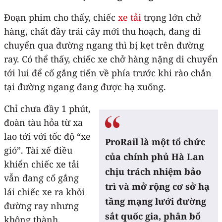
Đoạn phim cho thấy, chiếc
xe tải
trọng lớn chở
hàng, chất đầy trái cây mới thu hoạch, đang di
chuyển qua đường ngang thì bị kẹt trên đường
ray. Có thể thấy, chiếc xe chở hàng nặng di chuyển
tới lui để cố gắng tiến về phía trước khi rào chắn
tại đường ngang đang được hạ xuống.
Chỉ chưa đầy 1 phút,
đoàn tàu hỏa từ xa
lao tới với tốc độ “xe
ProRail là một tổ chức
gió”. Tài xế điều
của chính phủ Hà Lan
khiển chiếc xe tải
chịu trách nhiệm bảo
vẫn đang cố gắng
trì và mở rộng cơ sở hạ
lái chiếc xe ra khỏi
tầng mạng lưới đường
đường ray nhưng
sắt quốc gia, phân bổ
không thành.