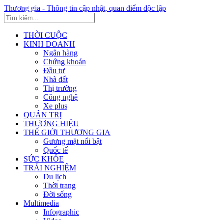
Thương gia - Thông tin cập nhật, quan điểm độc lập
THỜI CUỘC
KINH DOANH
Ngân hàng
Chứng khoán
Đầu tư
Nhà đất
Thị trường
Công nghệ
Xe plus
QUẢN TRỊ
THƯƠNG HIỆU
THẾ GIỚI THƯƠNG GIA
Gương mặt nổi bật
Quốc tế
SỨC KHỎE
TRẢI NGHIỆM
Du lịch
Thời trang
Đời sống
Multimedia
Infographic