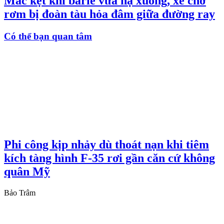
Mắc kẹt khi barie vừa hạ xuống, xe chở
rơm bị đoàn tàu hỏa đâm giữa đường ray
Có thể bạn quan tâm
Phi công kịp nhảy dù thoát nạn khi tiêm
kích tàng hình F-35 rơi gần căn cứ không
quân Mỹ
Bảo Trâm