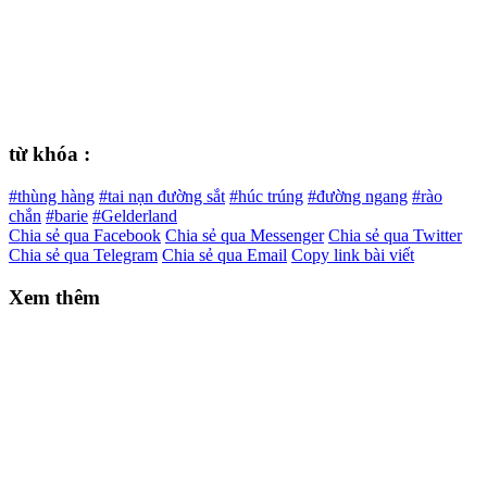
từ khóa :
#thùng hàng
#tai nạn đường sắt
#húc trúng
#đường ngang
#rào
chắn
#barie
#Gelderland
Chia sẻ qua Facebook
Chia sẻ qua Messenger
Chia sẻ qua Twitter
Chia sẻ qua Telegram
Chia sẻ qua Email
Copy link bài viết
Xem thêm