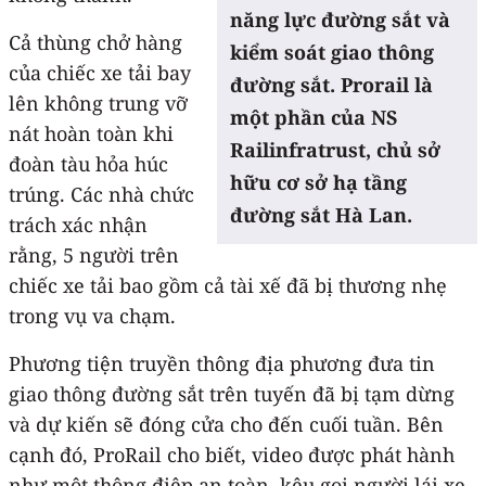
năng lực đường sắt và
Cả thùng chở hàng
kiểm soát giao thông
của chiếc xe tải bay
đường sắt. Prorail là
lên không trung vỡ
một phần của NS
nát hoàn toàn khi
Railinfratrust, chủ sở
đoàn tàu hỏa húc
hữu cơ sở hạ tầng
trúng. Các nhà chức
đường sắt Hà Lan.
trách xác nhận
rằng, 5 người trên
chiếc xe tải bao gồm cả tài xế đã bị thương nhẹ
trong vụ va chạm.
Phương tiện truyền thông địa phương đưa tin
giao thông đường sắt trên tuyến đã bị tạm dừng
và dự kiến ​​sẽ đóng cửa cho đến cuối tuần. Bên
cạnh đó, ProRail cho biết, video được phát hành
như một thông điệp an toàn, kêu gọi người lái xe