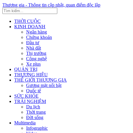
Thương gia - Thông tin cập nhật, quan điểm độc lập
THỜI CUỘC
KINH DOANH
Ngân hàng
Chứng khoán
Đầu tư
Nhà đất
Thị trường
Công nghệ
Xe plus
QUẢN TRỊ
THƯƠNG HIỆU
THẾ GIỚI THƯƠNG GIA
Gương mặt nổi bật
Quốc tế
SỨC KHỎE
TRẢI NGHIỆM
Du lịch
Thời trang
Đời sống
Multimedia
Infographic