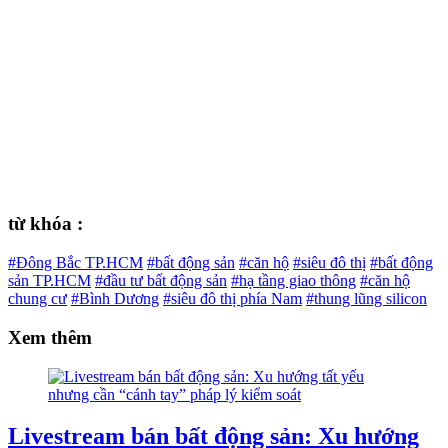
từ khóa :
#Đông Bắc TP.HCM
#bất động sản
#căn hộ
#siêu đô thị
#bất động
sản TP.HCM
#đầu tư bất động sản
#hạ tầng giao thông
#căn hộ
chung cư
#Bình Dương
#siêu đô thị phía Nam
#thung lũng silicon
Xem thêm
Livestream bán bất động sản: Xu hướng