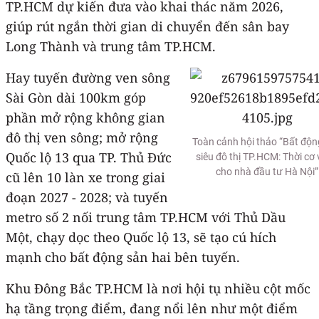
TP.HCM dự kiến đưa vào khai thác năm 2026,
giúp rút ngắn thời gian di chuyển đến sân bay
Long Thành và trung tâm TP.HCM.
Hay tuyến đường ven sông
Sài Gòn dài 100km góp
phần mở rộng không gian
đô thị ven sông; mở rộng
Toàn cảnh hội thảo “Bất độn
Quốc lộ 13 qua TP. Thủ Đức
siêu đô thị TP.HCM: Thời cơ
cho nhà đầu tư Hà Nội”
cũ lên 10 làn xe trong giai
đoạn 2027 - 2028; và tuyến
metro số 2 nối trung tâm TP.HCM với Thủ Dầu
Một, chạy dọc theo Quốc lộ 13, sẽ tạo cú hích
mạnh cho bất động sản hai bên tuyến.
Khu Đông Bắc TP.HCM là nơi hội tụ nhiều cột mốc
hạ tầng trọng điểm, đang nổi lên như một điểm