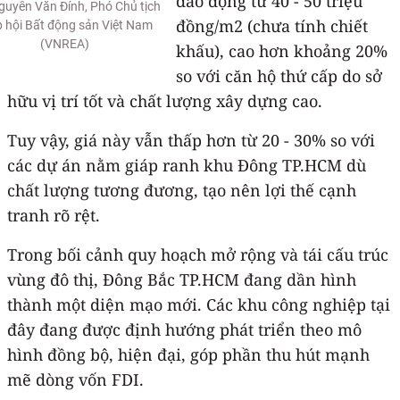
dao động từ 40 - 50 triệu
guyễn Văn Đính, Phó Chủ tịch
đồng/m2 (chưa tính chiết
p hội Bất động sản Việt Nam
(VNREA)
khấu), cao hơn khoảng 20%
so với căn hộ thứ cấp do sở
hữu vị trí tốt và chất lượng xây dựng cao.
Tuy vậy, giá này vẫn thấp hơn từ 20 - 30% so với
các dự án nằm giáp ranh khu Đông TP.HCM dù
chất lượng tương đương, tạo nên lợi thế cạnh
tranh rõ rệt.
Trong bối cảnh quy hoạch mở rộng và tái cấu trúc
vùng đô thị, Đông Bắc TP.HCM đang dần hình
thành một diện mạo mới. Các khu công nghiệp tại
đây đang được định hướng phát triển theo mô
hình đồng bộ, hiện đại, góp phần thu hút mạnh
mẽ dòng vốn FDI.