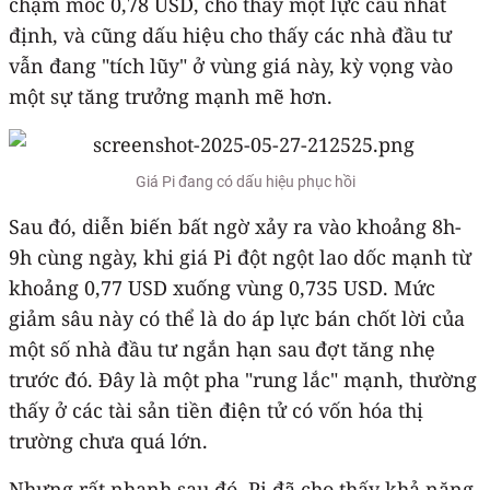
chạm mốc 0,78 USD, cho thấy một lực cầu nhất
định, và cũng dấu hiệu cho thấy các nhà đầu tư
vẫn đang "tích lũy" ở vùng giá này, kỳ vọng vào
một sự tăng trưởng mạnh mẽ hơn.
Giá Pi đang có dấu hiệu phục hồi
Sau đó, diễn biến bất ngờ xảy ra vào khoảng 8h-
9h cùng ngày, khi giá Pi đột ngột lao dốc mạnh từ
khoảng 0,77 USD xuống vùng 0,735 USD. Mức
giảm sâu này có thể là do áp lực bán chốt lời của
một số nhà đầu tư ngắn hạn sau đợt tăng nhẹ
trước đó. Đây là một pha "rung lắc" mạnh, thường
thấy ở các tài sản tiền điện tử có vốn hóa thị
trường chưa quá lớn.
Nhưng rất nhanh sau đó, Pi đã cho thấy khả năng