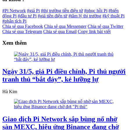
#Pi Network
#giá Pi
#thị trường tiền điện tử
#phục hồi Pi
#biến
động Pi
#đầu tư Pi
#giá tiền điện tử
#tâm lý thị trường
#kỹ thuật Pi
#phân tích Pi
Chia sẻ qua Facebook
Chia sẻ qua Messenger
Chia sẻ qua Twitter
Chia sẻ qua Telegram
Chia sẻ qua Email
Copy link bài viết
Xem thêm
Ngày 31/5, giá Pi điều chỉnh, Pi thủ người
tranh thủ “bắt đáy”, kẻ lưỡng lự
Hà Kim
Giao dịch Pi Network sắp bùng nổ nhờ
sàn MEXC, hiệu ứng Binance đang chờ