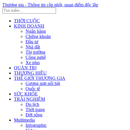
Thương gia - Thông tin cập nhật, quan điểm độc lập
THỜI CUỘC
KINH DOANH
Ngân hàng
Chứng khoán
Đầu tư
Nhà đất
Thị trường
Công nghệ
Xe plus
QUẢN TRỊ
THƯƠNG HIỆU
THẾ GIỚI THƯƠNG GIA
Gương mặt nổi bật
Quốc tế
SỨC KHỎE
TRẢI NGHIỆM
Du lịch
Thời trang
Đời sống
Multimedia
Infographic