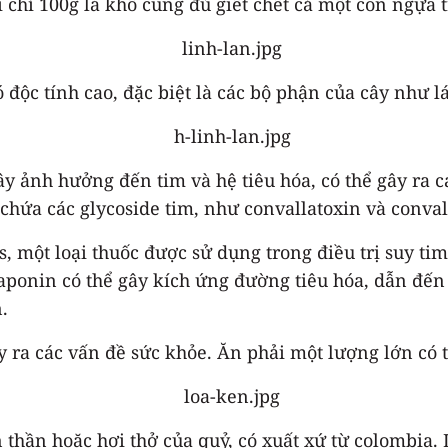
 chỉ 100g lá khô cũng đủ giết chết cả một con ngựa 
ó độc tính cao, đặc biệt là các bộ phận của cây như l
ây ảnh hưởng đến tim và hệ tiêu hóa, có thể gây ra 
an chứa các glycoside tim, như convallatoxin và conv
s, một loại thuốc được sử dụng trong điều trị suy ti
aponin có thể gây kích ứng đường tiêu hóa, dẫn đến
.
 ra các vấn đề sức khỏe. Ăn phải một lượng lớn có t
n thần hoặc hơi thở của quỷ, có xuất xứ từ colombia