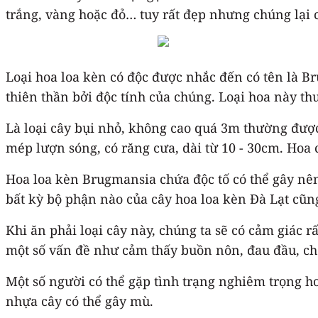
trắng, vàng hoặc đỏ… tuy rất đẹp nhưng chúng lại c
Loại hoa loa kèn có độc được nhắc đến có tên là B
thiên thần bởi độc tính của chúng. Loại hoa này th
Là loại cây bụi nhỏ, không cao quá 3m thường được
mép lượn sóng, có răng cưa, dài từ 10 - 30cm. Hoa 
Hoa loa kèn Brugmansia chứa độc tố có thể gây nên 
bất kỳ bộ phận nào của cây hoa loa kèn Đà Lạt cũng
Khi ăn phải loại cây này, chúng ta sẽ có cảm giác 
một số vấn đề như cảm thấy buồn nôn, đau đầu, c
Một số người có thể gặp tình trạng nghiêm trọng 
nhựa cây có thể gây mù.