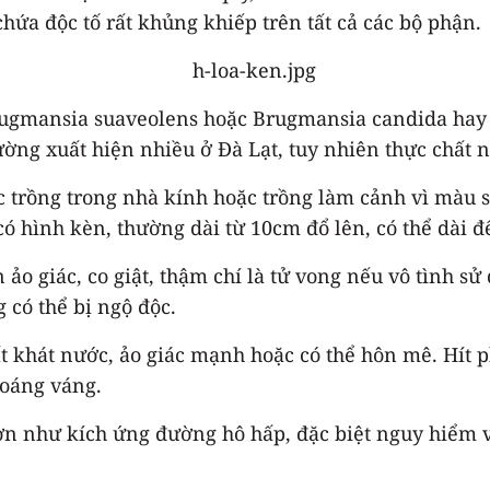
hứa độc tố rất khủng khiếp trên tất cả các bộ phận.
rugmansia suaveolens hoặc Brugmansia candida hay đ
ường xuất hiện nhiều ở Đà Lạt, tuy nhiên thực chất n
 trồng trong nhà kính hoặc trồng làm cảnh vì màu s
có hình kèn, thường dài từ 10cm đổ lên, có thể dài 
ảo giác, co giật, thậm chí là tử vong nếu vô tình s
 có thể bị ngộ độc.
rất khát nước, ảo giác mạnh hoặc có thể hôn mê. Hít
hoáng váng.
hơn như kích ứng đường hô hấp, đặc biệt nguy hiểm 