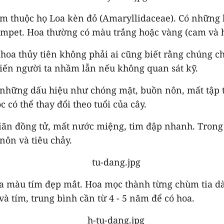
năm thuộc họ Loa kèn đỏ (Amaryllidaceae). Có những 
mpet. Hoa thường có màu trắng hoặc vàng (cam và h
a thủy tiên không phải ai cũng biết rằng chúng chứ
 khiến người ta nhầm lẫn nếu không quan sát kỹ.
 những dấu hiệu như chóng mặt, buồn nôn, mất tập tru
 có thể thay đổi theo tuổi của cây.
giãn đồng tử, mất nước miệng, tim đập nhanh. Trong k
nôn và tiêu chảy.
ó hoa màu tím đẹp mắt. Hoa mọc thành từng chùm tia 
và tím, trung bình cần từ 4 - 5 năm để có hoa.