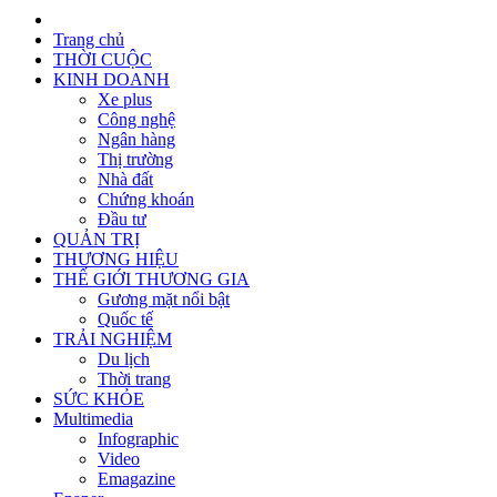
Trang chủ
THỜI CUỘC
KINH DOANH
Xe plus
Công nghệ
Ngân hàng
Thị trường
Nhà đất
Chứng khoán
Đầu tư
QUẢN TRỊ
THƯƠNG HIỆU
THẾ GIỚI THƯƠNG GIA
Gương mặt nổi bật
Quốc tế
TRẢI NGHIỆM
Du lịch
Thời trang
SỨC KHỎE
Multimedia
Infographic
Video
Emagazine