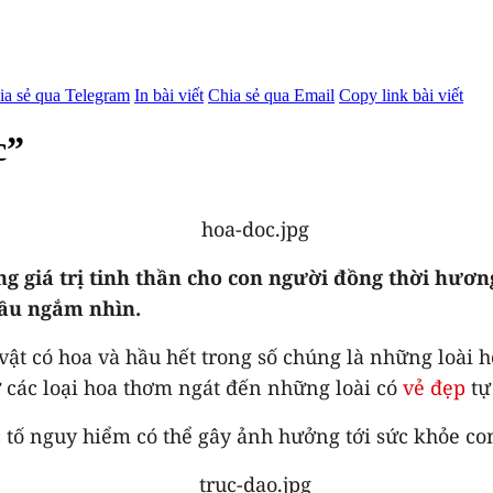
ia sẻ qua Telegram
In bài viết
Chia sẻ qua Email
Copy link bài viết
c”
ng giá trị tinh thần cho con người đồng thời hươ
đầu ngắm nhìn.
 vật có hoa và hầu hết trong số chúng là những loài h
ừ các loại hoa thơm ngát đến những loài có
vẻ đẹp
tự
c tố nguy hiểm có thể gây ảnh hưởng tới sức khỏe co