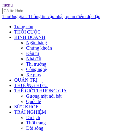
menu
Thương gia - Thông tin cập nhật, quan điểm độc lập
Trang chủ
THỜI CUỘC
KINH DOANH
Ngân hàng
Chứng khoán
Đầu tư
Nhà đất
Thị trường
Công nghệ
Xe plus
QUẢN TRỊ
THƯƠNG HIỆU
THẾ GIỚI THƯƠNG GIA
Gương mặt nổi bật
Quốc tế
SỨC KHỎE
TRẢI NGHIỆM
Du lịch
Thời trang
Đời sống