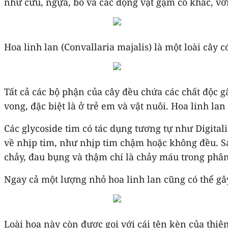
như cừu, ngựa, bò và các động vật gặm cỏ khác, với
Hoa linh lan (Convallaria majalis) là một loài cây c
Tất cả các bộ phận của cây đều chứa các chất độc g
vong, đặc biệt là ở trẻ em và vật nuôi. Hoa linh l
Các glycoside tim có tác dụng tương tự như Digitali
về nhịp tim, như nhịp tim chậm hoặc không đều. S
chảy, đau bụng và thậm chí là chảy máu trong phân
Ngay cả một lượng nhỏ hoa linh lan cũng có thể gây
Loài hoa này còn được gọi với cái tên kèn của thiê