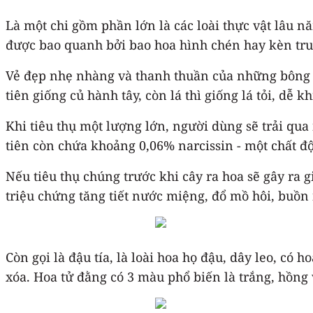
Là một chi gồm phần lớn là các loài thực vật lâu 
được bao quanh bởi bao hoa hình chén hay kèn tru
Vẻ đẹp nhẹ nhàng và thanh thuần của những bông ho
tiên giống củ hành tây, còn lá thì giống lá tỏi, dễ
Khi tiêu thụ một lượng lớn, người dùng sẽ trải qua
tiên còn chứa khoảng 0,06% narcissin - một chất độc
Nếu tiêu thụ chúng trước khi cây ra hoa sẽ gây ra 
triệu chứng tăng tiết nước miệng, đổ mồ hôi, buồn 
Còn gọi là đậu tía, là loài hoa họ đậu, dây leo, c
xóa. Hoa tử đằng có 3 màu phổ biến là trắng, hồng 