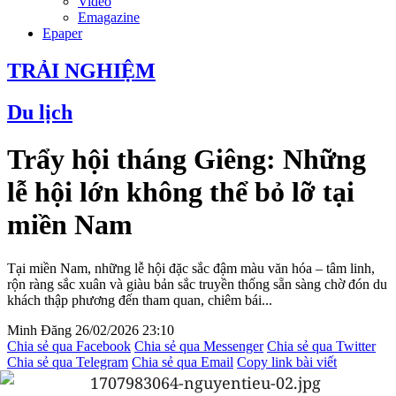
Video
Emagazine
Epaper
TRẢI NGHIỆM
Du lịch
Trẩy hội tháng Giêng: Những
lễ hội lớn không thể bỏ lỡ tại
miền Nam
Tại miền Nam, những lễ hội đặc sắc đậm màu văn hóa – tâm linh,
rộn ràng sắc xuân và giàu bản sắc truyền thống sẵn sàng chờ đón du
khách thập phương đến tham quan, chiêm bái...
Minh Đăng
26/02/2026 23:10
Chia sẻ qua Facebook
Chia sẻ qua Messenger
Chia sẻ qua Twitter
Chia sẻ qua Telegram
Chia sẻ qua Email
Copy link bài viết