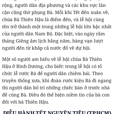
rộng, người dân địa phương và các khu vực lân
cận cũng thờ phụng Bà. Mỗi khi Tết đến xuân về,
chùa Bà Thiên Hậu là điểm đến, và lễ hội cùng
tên trở thành một trong những lễ hội lớn bậc nhất
của người dân Nam Bộ. Đặc biệt, vào ngày rằm
tháng Giêng âm lịch hằng năm, hàng vạn lượt
người đến từ khắp cả nước đổ về dự hội.
Một số người am hiểu về lễ hội chùa Bà Thiên
Hậu ở Bình Dương, cho biết: trong lễ hội có tổ
chức lễ rước Bà để người dân chiêm bái. Theo
truyền thống xưa, khi đoàn rước kiệu Bà đi ngang
thì người dân bố trí những chiếc bàn ở trước nhà
để cúng Bà. Điều đó thể hiện niềm tin của bà con
đối với bà Thiên Hậu.
DIỄU HÀNH TẾT NGUYÊN TIÊU (TP.HCM)