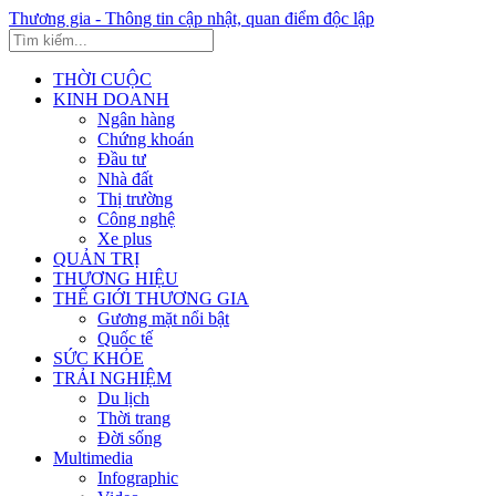
Thương gia - Thông tin cập nhật, quan điểm độc lập
THỜI CUỘC
KINH DOANH
Ngân hàng
Chứng khoán
Đầu tư
Nhà đất
Thị trường
Công nghệ
Xe plus
QUẢN TRỊ
THƯƠNG HIỆU
THẾ GIỚI THƯƠNG GIA
Gương mặt nổi bật
Quốc tế
SỨC KHỎE
TRẢI NGHIỆM
Du lịch
Thời trang
Đời sống
Multimedia
Infographic