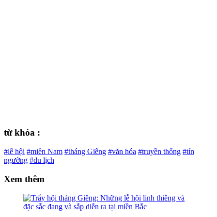
từ khóa :
#lễ hội
#miền Nam
#tháng Giêng
#văn hóa
#truyền thống
#tín
ngưỡng
#du lịch
Xem thêm