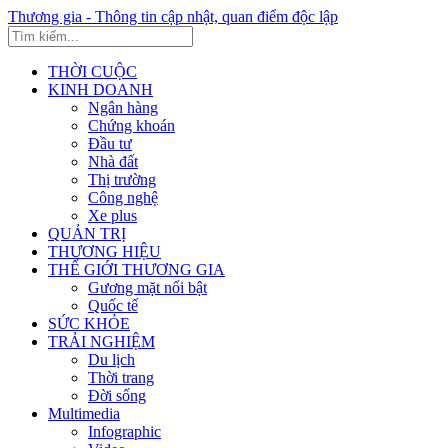
Thương gia - Thông tin cập nhật, quan điểm độc lập
THỜI CUỘC
KINH DOANH
Ngân hàng
Chứng khoán
Đầu tư
Nhà đất
Thị trường
Công nghệ
Xe plus
QUẢN TRỊ
THƯƠNG HIỆU
THẾ GIỚI THƯƠNG GIA
Gương mặt nổi bật
Quốc tế
SỨC KHỎE
TRẢI NGHIỆM
Du lịch
Thời trang
Đời sống
Multimedia
Infographic