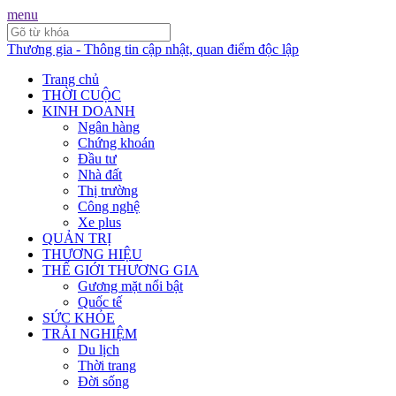
menu
Thương gia - Thông tin cập nhật, quan điểm độc lập
Trang chủ
THỜI CUỘC
KINH DOANH
Ngân hàng
Chứng khoán
Đầu tư
Nhà đất
Thị trường
Công nghệ
Xe plus
QUẢN TRỊ
THƯƠNG HIỆU
THẾ GIỚI THƯƠNG GIA
Gương mặt nổi bật
Quốc tế
SỨC KHỎE
TRẢI NGHIỆM
Du lịch
Thời trang
Đời sống