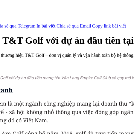
ia sẻ qua Telegram
In bài viết
Chia sẻ qua Email
Copy link bài viết
T&T Golf với dự án đầu tiên tạ
 thương hiệu T&T Golf – đơn vị quản lý và vận hành toàn bộ hệ thống
Golf với dự án đầu tiên mang tên Văn Lang Empire Golf Club có quy mô k
xanh
xem là một ngành công nghiệp mang lại doanh thu “
tế - xã hội không nhỏ thông qua việc đóng góp ngân
rong đó có Việt Nam.
Are Golf công bố năm 2016, golf đã trực tiếp mang