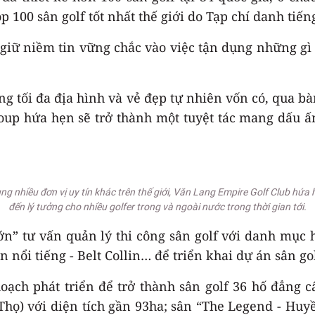
op 100 sân golf tốt nhất thế giới do Tạp chí danh tiến
giữ niềm tin vững chắc vào việc tận dụng những gì 
ụng tối đa địa hình và vẻ đẹp tự nhiên vốn có, qua
up hứa hẹn sẽ trở thành một tuyệt tác mang dấu ấn 
g nhiều đơn vị uy tín khác trên thế giới, Văn Lang Empire Golf Club hứa h
đến lý tưởng cho nhiều golfer trong và ngoài nước trong thời gian tới.
ớn” tư vấn quản lý thi công sân golf với danh mục 
uan nổi tiếng - Belt Collin… để triển khai dự án sân 
ạch phát triển để trở thành sân golf 36 hố đẳng c
họ) với diện tích gần 93ha; sân “The Legend - Huy