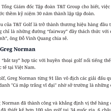
Tổng Giám đốc Tập đoàn T&T Group cho biết, việc 
ước thềm kỷ niệm 30 năm thành lập tập đoàn.
của T&T Golf là trở thành thương hiệu hàng đầu tr
chỉ là những đường “fairway” đầy thách thức với các
ánh”, ông Đỗ Vinh Quang chia sẻ.
” Greg Norman
“bắt tay” hợp tác với huyền thoại golf nổi tiếng t
c tế tại Việt Nam.
olf, Greg Norman từng 91 lần vô địch các giải đấu q
t danh "Cá mập trắng vĩ đại" nhờ sở trường là những
Norman đã thành công và khẳng định vị thế hàng đầu
ã thiết kế hơn 100 sân golf tại 34 quốc gia, 6 châ