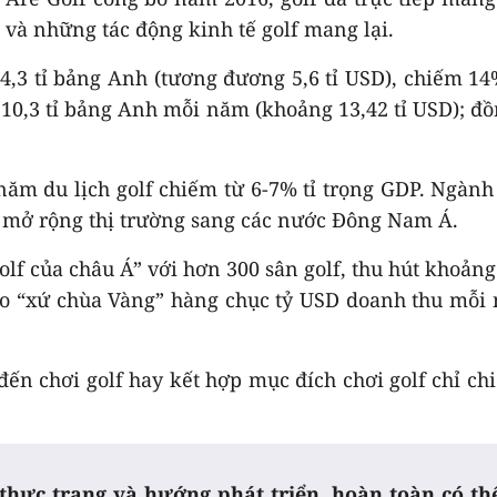
p và những tác động kinh tế golf mang lại.
4,3 tỉ bảng Anh (tương đương 5,6 tỉ USD), chiếm 14
 10,3 tỉ bảng Anh mỗi năm (khoảng 13,42 tỉ USD); đồn
 năm du lịch golf chiếm từ 6-7% tỉ trọng GDP. Ngàn
n mở rộng thị trường sang các nước Đông Nam Á.
f của châu Á” với hơn 300 sân golf, thu hút khoảng 
 “xứ chùa Vàng” hàng chục tỷ USD doanh thu mỗi 
 đến chơi golf hay kết hợp mục đích chơi golf chỉ 
, thực trạng và hướng phát triển, hoàn toàn có t