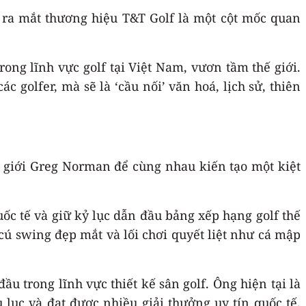
ra mắt thương hiệu T&T Golf là một cột mốc quan
ong lĩnh vực golf tại Việt Nam, vươn tầm thế giới.
 golfer, mà sẽ là ‘cầu nối’ văn hoá, lịch sử, thiên
hế giới Greg Norman để cùng nhau kiến tạo một kiệt
uốc tế và giữ kỷ lục dẫn đầu bảng xếp hạng golf thế
 cú swing đẹp mắt và lối chơi quyết liệt như cá mập
 trong lĩnh vực thiết kế sân golf. Ông hiện tại là
u lục và đạt được nhiều giải thưởng uy tín quốc tế.