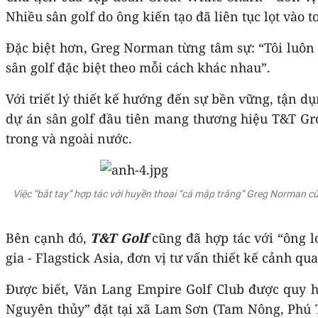
Nhiều sân golf do ông kiến tạo đã liên tục lọt vào t
Đặc biệt hơn, Greg Norman từng tâm sự: “Tôi luôn 
sân golf đặc biệt theo mỗi cách khác nhau”.
Với triết lý thiết kế hướng đến sự bền vững, tận d
dự án sân golf đầu tiên mang thương hiệu T&T Gro
trong và ngoài nước.
Việc “bắt tay” hợp tác với huyền thoại “cá mập trắng” Greg Norman cùn
Bên cạnh đó,
T&T Golf
cũng đã hợp tác với “ông l
gia - Flagstick Asia, đơn vị tư vấn thiết kế cảnh q
Được biết, Văn Lang Empire Golf Club được quy ho
Nguyên thủy” đặt tại xã Lam Sơn (Tam Nông, Phú T