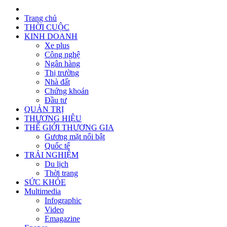
Trang chủ
THỜI CUỘC
KINH DOANH
Xe plus
Công nghệ
Ngân hàng
Thị trường
Nhà đất
Chứng khoán
Đầu tư
QUẢN TRỊ
THƯƠNG HIỆU
THẾ GIỚI THƯƠNG GIA
Gương mặt nổi bật
Quốc tế
TRẢI NGHIỆM
Du lịch
Thời trang
SỨC KHỎE
Multimedia
Infographic
Video
Emagazine