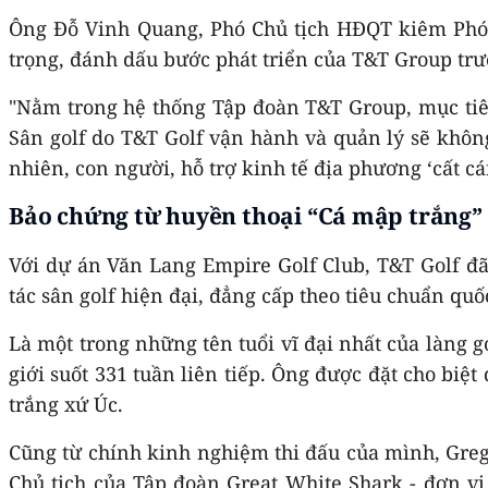
Ông Đỗ Vinh Quang, Phó Chủ tịch HĐQT kiêm Phó 
trọng, đánh dấu bước phát triển của T&T Group tr
"Nằm trong hệ thống Tập đoàn T&T Group, mục tiêu 
Sân golf do T&T Golf vận hành và quản lý sẽ không 
nhiên, con người, hỗ trợ kinh tế địa phương ‘cất c
Bảo chứng từ huyền thoại “Cá mập trắng
Với dự án Văn Lang Empire Golf Club, T&T Golf đã 
tác sân golf hiện đại, đẳng cấp theo tiêu chuẩn quố
Là một trong những tên tuổi vĩ đại nhất của làng g
giới suốt 331 tuần liên tiếp. Ông được đặt cho biệ
trắng xứ Úc.
Cũng từ chính kinh nghiệm thi đấu của mình, Greg 
Chủ tịch của Tập đoàn Great White Shark - đơn vị đ