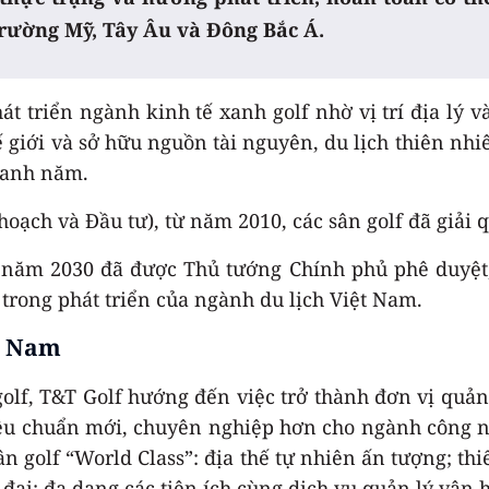
 trường Mỹ, Tây Âu và Đông Bắc Á.
át triển ngành kinh tế xanh golf nhờ vị trí địa lý 
ế giới và sở hữu nguồn tài nguyên, du lịch thiên nhi
uanh năm.
hoạch và Đầu tư), từ năm 2010, các sân golf đã giải 
n năm 2030 đã được Thủ tướng Chính phủ phê duyệt,
trong phát triển của ngành du lịch Việt Nam.
ệt Nam
golf, T&T Golf hướng đến việc trở thành đơn vị quản
êu chuẩn mới, chuyên nghiệp hơn cho ngành công ng
n golf “World Class”: địa thế tự nhiên ấn tượng; th
ện đại; đa dạng các tiện ích cùng dịch vụ quản lý v