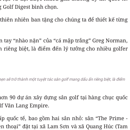
g Golf Digest bình chọn.
thiên nhiên ban tặng cho chúng ta để thiết kế từng
 bàn tay “nhào nặn” của “cá mập trắng” Greg Norman,
riêng biệt, là điểm đến lý tưởng cho nhiều golfer
ẹn sẽ trở thành một tuyệt tác sân golf mang dấu ấn riêng biệt, là điểm
hơn 90 dự án xây dựng sân golf tại hàng chục quốc
golf Văn Lang Empire.
ấp quốc tế, bao gồm hai sân nhỏ: sân “The Prime -
ền thoại” đặt tại xã Lam Sơn và xã Quang Húc (Tam