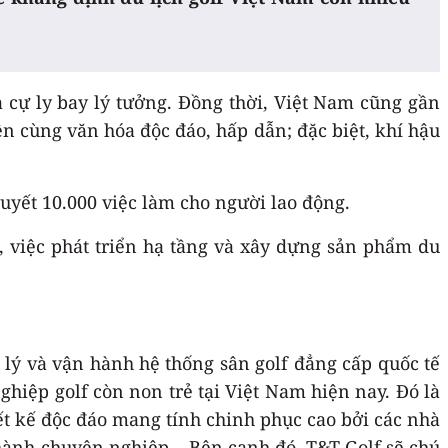
và cự ly bay lý tưởng. Đồng thời, Việt Nam cũng gần
ên cùng văn hóa độc đáo, hấp dẫn; đặc biệt, khí hậu
quyết 10.000 việc làm cho người lao động.
 việc phát triển hạ tầng và xây dựng sản phẩm du
 lý và vận hành hệ thống sân golf đẳng cấp quốc tế
hiệp golf còn non trẻ tại Việt Nam hiện nay. Đó là
iết kế độc đáo mang tính chinh phục cao bởi các nhà
ận hành chuyên nghiệp… Bên cạnh đó, T&T Golf sẽ chú