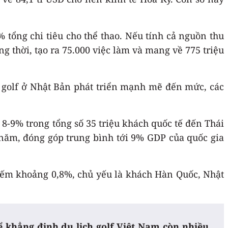
% tổng chi tiêu cho thể thao. Nếu tính cả nguồn thu
g thời, tạo ra 75.000 việc làm và mang về 775 triệu
h golf ở Nhật Bản phát triển mạnh mẽ đến mức, các
8-9% trong tổng số 35 triệu khách quốc tế đến Thái
năm, đóng góp trung bình tới 9% GDP của quốc gia
chiếm khoảng 0,8%, chủ yếu là khách Hàn Quốc, Nhật
hể khẳng định du lịch golf Việt Nam còn nhiều