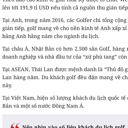
lên tới 191,9 tỉ USD nếu tính cả nguồn thu gián tiế
Tại Anh, trong năm 2016, các Golfer chi tổng cộng 
gián tiếp, golf mang về cho nền kinh tế Anh xấp xỉ
bảng Anh hằng năm cho ngành du lịch.
Tại châu Á, Nhật Bản có hơn 2.500 sân Golf, hàng
doanh nghiệp và nhà đầu tư của “xứ phù tang” cò
Tại ASEAN, Thái Lan được mệnh danh là “Thủ đô gol
Lan hàng năm. Du khách golf đều đặn mang về cho
này.
Tại Việt Nam, hiện số lượng khách du lịch quốc tế
Bản và một số nước Đông Nam Á.
Nếu nhìn vào số liệu khách du lịch golf