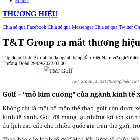
Epaper
THƯƠNG HIỆU
Chia sẻ qua Facebook
Chia sẻ qua Messenger
Chia sẻ qua Twitter
Ch
T&T Group ra mắt thương hiệu 
Tập đoàn kinh tế tư nhân đa ngành hàng đầu Việt Nam vừa giới thiệu
Trường Doãn
29/09/2022 03:00
T&T Group ra mắt thương hiệu T&T 
Golf – “mỏ kim cương” của ngành kinh tế 
Không chỉ là một bộ môn thể thao, golf còn được 
kinh tế xanh. Golf đã mang lại những lợi ích kinh 
du lịch cao cấp cho nhiều quốc gia trên thế giới, t
Theo báo cáo kinh tế golf Hoa Kỳ được tổ chức We 