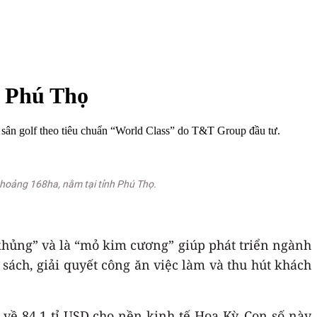
i Phú Thọ
 sân golf theo tiêu chuẩn “World Class” do T&T Group đầu tư.
hoảng 168ha, nằm tại tỉnh Phú Thọ.
khủng” và là “mỏ kim cương” giúp phát triển ngành
 sách, giải quyết công ăn việc làm và thu hút khách
 về 84,1 tỉ USD cho nền kinh tế Hoa Kỳ. Con số này