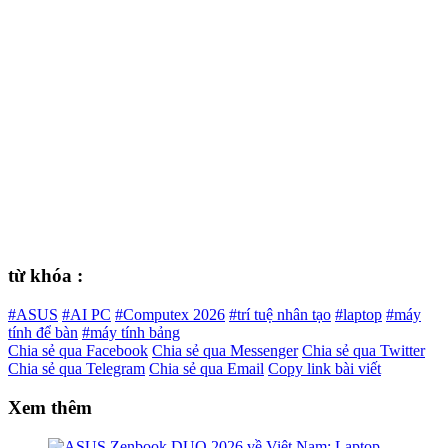
từ khóa :
#ASUS
#AI PC
#Computex 2026
#trí tuệ nhân tạo
#laptop
#máy
tính để bàn
#máy tính bảng
Chia sẻ qua Facebook
Chia sẻ qua Messenger
Chia sẻ qua Twitter
Chia sẻ qua Telegram
Chia sẻ qua Email
Copy link bài viết
Xem thêm