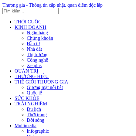
Thương gia - Thông tin cập nhật, quan điểm độc lập
THỜI CUỘC
KINH DOANH
Ngân hàng
Chứng khoán
Đầu tư
Nhà đất
Thị trường
Công nghệ
Xe plus
QUẢN TRỊ
THƯƠNG HIỆU
THẾ GIỚI THƯƠNG GIA
Gương mặt nổi bật
Quốc tế
SỨC KHỎE
TRẢI NGHIỆM
Du lịch
Thời trang
Đời sống
Multimedia
Infographic