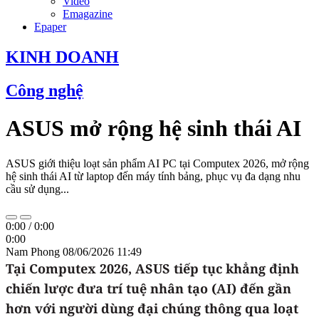
Video
Emagazine
Epaper
KINH DOANH
Công nghệ
ASUS mở rộng hệ sinh thái AI
ASUS giới thiệu loạt sản phẩm AI PC tại Computex 2026, mở rộng
hệ sinh thái AI từ laptop đến máy tính bảng, phục vụ đa dạng nhu
cầu sử dụng...
0:00
/
0:00
0:00
Nam Phong
08/06/2026 11:49
Tại Computex 2026, ASUS tiếp tục khẳng định
chiến lược đưa trí tuệ nhân tạo (AI) đến gần
hơn với người dùng đại chúng thông qua loạt