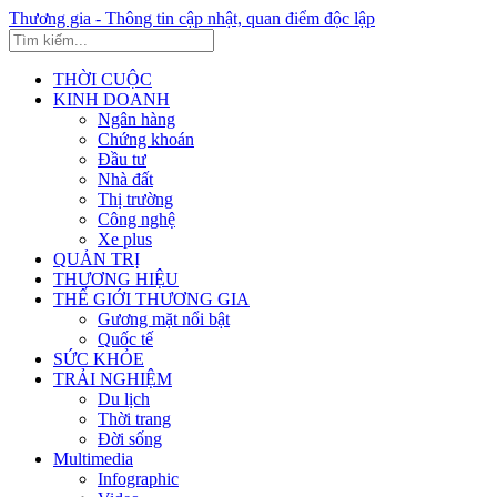
Thương gia - Thông tin cập nhật, quan điểm độc lập
THỜI CUỘC
KINH DOANH
Ngân hàng
Chứng khoán
Đầu tư
Nhà đất
Thị trường
Công nghệ
Xe plus
QUẢN TRỊ
THƯƠNG HIỆU
THẾ GIỚI THƯƠNG GIA
Gương mặt nổi bật
Quốc tế
SỨC KHỎE
TRẢI NGHIỆM
Du lịch
Thời trang
Đời sống
Multimedia
Infographic