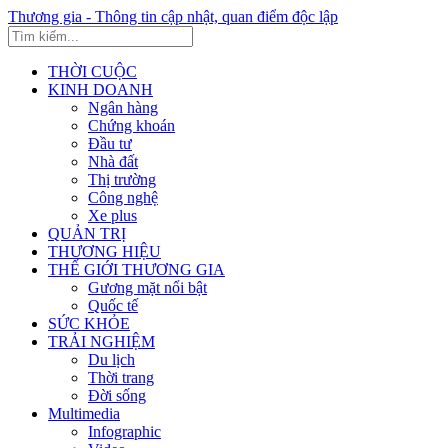
Thương gia - Thông tin cập nhật, quan điểm độc lập
THỜI CUỘC
KINH DOANH
Ngân hàng
Chứng khoán
Đầu tư
Nhà đất
Thị trường
Công nghệ
Xe plus
QUẢN TRỊ
THƯƠNG HIỆU
THẾ GIỚI THƯƠNG GIA
Gương mặt nổi bật
Quốc tế
SỨC KHỎE
TRẢI NGHIỆM
Du lịch
Thời trang
Đời sống
Multimedia
Infographic