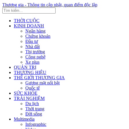
Thương gia - Thông tin cập nhật, quan điểm độc lập
THỜI CUỘC
KINH DOANH
Ngân hàng
Chứng khoán
Đầu tư
Nhà đất
Thị trường
Công nghệ
Xe plus
QUẢN TRỊ
THƯƠNG HIỆU
THẾ GIỚI THƯƠNG GIA
Gương mặt nổi bật
Quốc tế
SỨC KHỎE
TRẢI NGHIỆM
Du lịch
Thời trang
Đời sống
Multimedia
Infographic