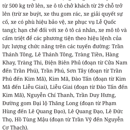
từ 500 kg trở lên, xe ô tô chở khách từ 29 chỗ trở
lên (trừ xe buýt, xe thu gom rác, xe giải quyết sự
cố, xe có phù hiệu bảo vệ, xe phục vụ Lễ Quốc
tang); hạn chế đối với xe ô tô cá nhân, xe mô tô và
cấm triệt để các phương tiện theo hiệu lệnh của
lực lượng chức năng trên các tuyến đường: Trần
Thánh Tông, Lê Thánh Tông, Tràng Tiền, Hàng
Khay, Tràng Thi, Điện Biên Phủ (đoạn từ Cửa Nam
đến Trần Phú), Trần Phú, Sơn Tây (đoạn từ Trần
Phú đến Kim Mã), Kim Mã, Đào Tấn (đoạn từ Kim
Mã đến Liễu Giai), Liễu Giai (đoạn từ Đào Tấn đến
Kim Mã), Nguyễn Chí Thanh, Trần Duy Hưng,
Đường gom Đại lộ Thăng Long (đoạn từ Phạm
Hùng đến Lê Quang Đạo), Lê Quang Đạo, Lê Đức
Thọ, Hồ Tùng Mậu (đoạn từ Trần Vỹ đến Nguyễn
Cơ Thạch).