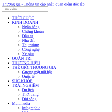
Thương gia - Thông tin cập nhật, quan điểm độc lập
THỜI CUỘC
KINH DOANH
Ngân hàng
Chứng khoán
Đầu tư
Nhà đất
Thị trường
Công nghệ
Xe plus
QUẢN TRỊ
THƯƠNG HIỆU
THẾ GIỚI THƯƠNG GIA
Gương mặt nổi bật
Quốc tế
SỨC KHỎE
TRẢI NGHIỆM
Du lịch
Thời trang
Đời sống
Multimedia
Infographic