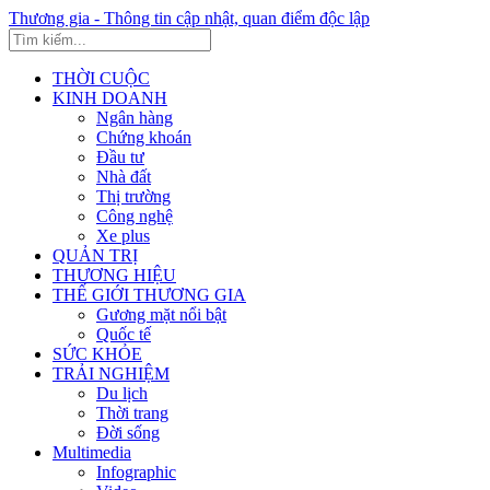
Thương gia - Thông tin cập nhật, quan điểm độc lập
THỜI CUỘC
KINH DOANH
Ngân hàng
Chứng khoán
Đầu tư
Nhà đất
Thị trường
Công nghệ
Xe plus
QUẢN TRỊ
THƯƠNG HIỆU
THẾ GIỚI THƯƠNG GIA
Gương mặt nổi bật
Quốc tế
SỨC KHỎE
TRẢI NGHIỆM
Du lịch
Thời trang
Đời sống
Multimedia
Infographic