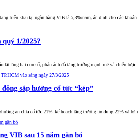
ang triển khai tại ngân hàng VIB là 5,3%/năm, ấn định cho các khoản ti
 quý 1/2025?
lãi tăng hai con số, phản ánh đà tăng trưởng mạnh mẽ và chiến lược k
ổ đông sắp hưởng cổ tức “kép”
hương án chia cổ tức 21%, kế hoạch tăng trưởng tín dụng 22% và lợi 
àng VIB sau 15 năm gắn bó