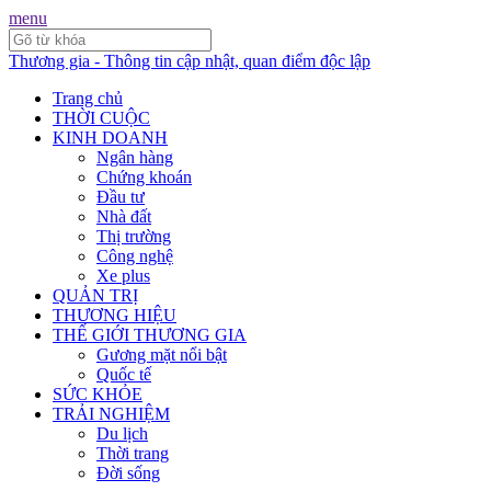
menu
Thương gia - Thông tin cập nhật, quan điểm độc lập
Trang chủ
THỜI CUỘC
KINH DOANH
Ngân hàng
Chứng khoán
Đầu tư
Nhà đất
Thị trường
Công nghệ
Xe plus
QUẢN TRỊ
THƯƠNG HIỆU
THẾ GIỚI THƯƠNG GIA
Gương mặt nổi bật
Quốc tế
SỨC KHỎE
TRẢI NGHIỆM
Du lịch
Thời trang
Đời sống