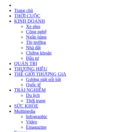
Trang chủ
THỜI CUỘC
KINH DOANH
Xe plus
Công nghệ
Ngân hàng
Thị trường
Nhà đất
Chứng khoán
Đầu tư
QUẢN TRỊ
THƯƠNG HIỆU
THẾ GIỚI THƯƠNG GIA
Gương mặt nổi bật
Quốc tế
TRẢI NGHIỆM
Du lịch
Thời trang
SỨC KHỎE
Multimedia
Infographic
Video
Emagazine