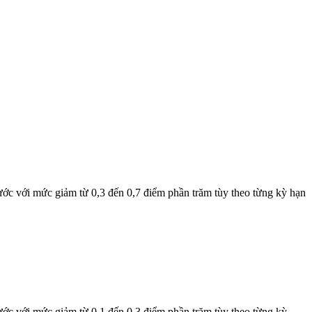
ớc với mức giảm từ 0,3 đến 0,7 điểm phần trăm tùy theo từng kỳ hạn
ớc với mức giảm từ 0,1 đến 0,3 điểm phần trăm tùy theo từng kỳ