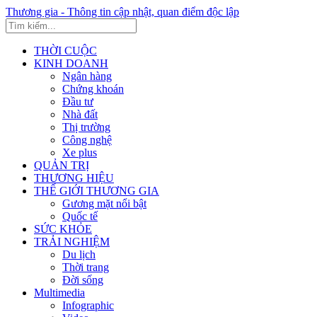
Thương gia - Thông tin cập nhật, quan điểm độc lập
THỜI CUỘC
KINH DOANH
Ngân hàng
Chứng khoán
Đầu tư
Nhà đất
Thị trường
Công nghệ
Xe plus
QUẢN TRỊ
THƯƠNG HIỆU
THẾ GIỚI THƯƠNG GIA
Gương mặt nổi bật
Quốc tế
SỨC KHỎE
TRẢI NGHIỆM
Du lịch
Thời trang
Đời sống
Multimedia
Infographic