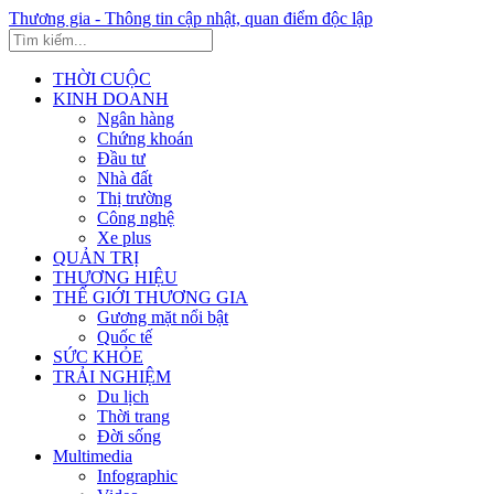
Thương gia - Thông tin cập nhật, quan điểm độc lập
THỜI CUỘC
KINH DOANH
Ngân hàng
Chứng khoán
Đầu tư
Nhà đất
Thị trường
Công nghệ
Xe plus
QUẢN TRỊ
THƯƠNG HIỆU
THẾ GIỚI THƯƠNG GIA
Gương mặt nổi bật
Quốc tế
SỨC KHỎE
TRẢI NGHIỆM
Du lịch
Thời trang
Đời sống
Multimedia
Infographic