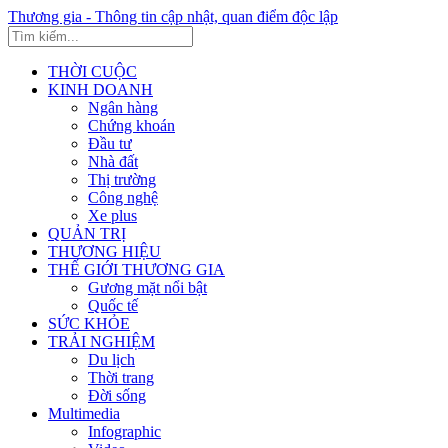
Thương gia - Thông tin cập nhật, quan điểm độc lập
THỜI CUỘC
KINH DOANH
Ngân hàng
Chứng khoán
Đầu tư
Nhà đất
Thị trường
Công nghệ
Xe plus
QUẢN TRỊ
THƯƠNG HIỆU
THẾ GIỚI THƯƠNG GIA
Gương mặt nổi bật
Quốc tế
SỨC KHỎE
TRẢI NGHIỆM
Du lịch
Thời trang
Đời sống
Multimedia
Infographic