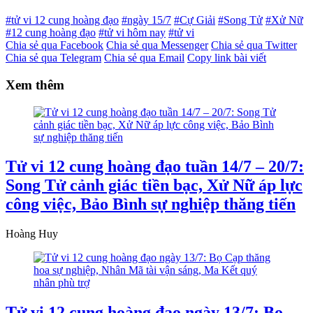
#tử vi 12 cung hoàng đạo
#ngày 15/7
#Cự Giải
#Song Tử
#Xử Nữ
#12 cung hoàng đạo
#tử vi hôm nay
#tử vi
Chia sẻ qua Facebook
Chia sẻ qua Messenger
Chia sẻ qua Twitter
Chia sẻ qua Telegram
Chia sẻ qua Email
Copy link bài viết
Xem thêm
Tử vi 12 cung hoàng đạo tuần 14/7 – 20/7:
Song Tử cảnh giác tiền bạc, Xử Nữ áp lực
công việc, Bảo Bình sự nghiệp thăng tiến
Hoàng Huy
Tử vi 12 cung hoàng đạo ngày 13/7: Bọ