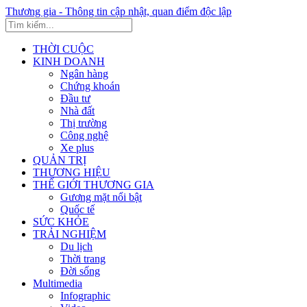
Thương gia - Thông tin cập nhật, quan điểm độc lập
THỜI CUỘC
KINH DOANH
Ngân hàng
Chứng khoán
Đầu tư
Nhà đất
Thị trường
Công nghệ
Xe plus
QUẢN TRỊ
THƯƠNG HIỆU
THẾ GIỚI THƯƠNG GIA
Gương mặt nổi bật
Quốc tế
SỨC KHỎE
TRẢI NGHIỆM
Du lịch
Thời trang
Đời sống
Multimedia
Infographic