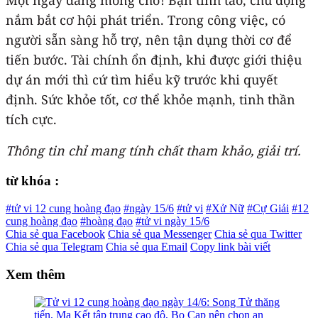
nắm bắt cơ hội phát triển. Trong công việc, có
người sẵn sàng hỗ trợ, nên tận dụng thời cơ để
tiến bước. Tài chính ổn định, khi được giới thiệu
dự án mới thì cứ tìm hiểu kỹ trước khi quyết
định. Sức khỏe tốt, cơ thể khỏe mạnh, tinh thần
tích cực.
Thông tin chỉ mang tính chất tham khảo, giải trí.
từ khóa :
#tử vi 12 cung hoàng đạo
#ngày 15/6
#tử vi
#Xử Nữ
#Cự Giải
#12
cung hoàng đạo
#hoàng đạo
#tử vi ngày 15/6
Chia sẻ qua Facebook
Chia sẻ qua Messenger
Chia sẻ qua Twitter
Chia sẻ qua Telegram
Chia sẻ qua Email
Copy link bài viết
Xem thêm