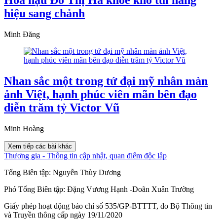
Hoa hậu Đỗ Thị Hà khoe kho túi hàng
hiệu sang chảnh
Minh Đăng
Nhan sắc một trong tứ đại mỹ nhân màn
ảnh Việt, hạnh phúc viên mãn bên đạo
diễn trăm tỷ Victor Vũ
Minh Hoàng
Xem tiếp các bài khác
Thương gia - Thông tin cập nhật, quan điểm độc lập
Tổng Biên tập:
Nguyễn Thùy Dương
Phó Tổng Biên tập:
Đặng Vương Hạnh
-
Doãn Xuân Trường
Giấy phép hoạt động báo chí số 535/GP-BTTTT, do Bộ Thông tin
và Truyền thông cấp ngày 19/11/2020