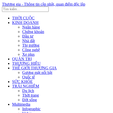
Thương gia - Thông tin cập nhật, quan điểm độc lập
THỜI CUỘC
KINH DOANH
Ngân hàng
Chứng khoán
Đầu tư
Nhà đất
Thị trường
Công nghệ
Xe plus
QUẢN TRỊ
THƯƠNG HIỆU
THẾ GIỚI THƯƠNG GIA
Gương mặt nổi bật
Quốc tế
SỨC KHỎE
TRẢI NGHIỆM
Du lịch
Thời trang
Đời sống
Multimedia
Infographic