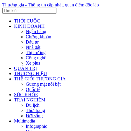
Thương gia - Thông tin cập nhật, quan điểm độc lập
THỜI CUỘC
KINH DOANH
Ngân hàng
Chứng khoán
Đầu tư
Nhà đất
Thị trường
Công nghệ
Xe plus
QUẢN TRỊ
THƯƠNG HIỆU
THẾ GIỚI THƯƠNG GIA
Gương mặt nổi bật
Quốc tế
SỨC KHỎE
TRẢI NGHIỆM
Du lịch
Thời trang
Đời sống
Multimedia
Infographic