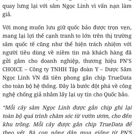
quay lưng lại với sâm Ngọc Linh vì vấn nạn làm
giả.
Với mong muốn lưu giữ quốc bảo được trọn vẹn,
mang lại lợi thế cạnh tranh to lớn trên thị trường
sâm quốc tế cũng như thể hiện trách nhiệm với
người tiêu dùng về niềm tin mà khách hàng đã
gửi gắm cho doanh nghiệp, thương hiệu PN’S
CHOICE – Công ty TNHH Tập đoàn Y – Dược Sâm
Ngọc Linh VN đã tiên phong gắn chip TrueData
cho toàn bộ hệ thống. Đây là bước đột phá về công
nghệ chống giả nhằm lấy lại uy tín cho Quốc bảo.
“Mỗi cây sâm Ngọc Linh được gắn chip ghi lại
toàn bộ quá trình chăm sóc từ vườn ươm, cho đến
khu trồng. Mỗi cây được gắn chip TrueData để
theo vết. Bà con nông dân mua giống từ PN’S