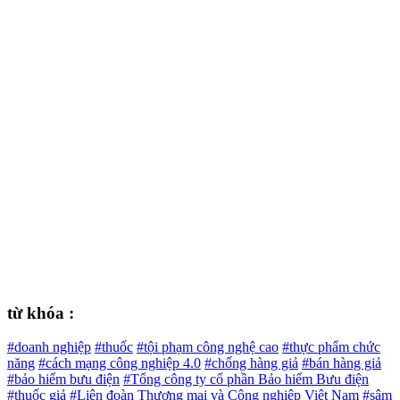
từ khóa :
#doanh nghiệp
#thuốc
#tội phạm công nghệ cao
#thực phẩm chức
năng
#cách mạng công nghiệp 4.0
#chống hàng giả
#bán hàng giả
#bảo hiểm bưu điện
#Tổng công ty cổ phần Bảo hiểm Bưu điện
#thuốc giả
#Liên đoàn Thương mại và Công nghiệp Việt Nam
#sâm