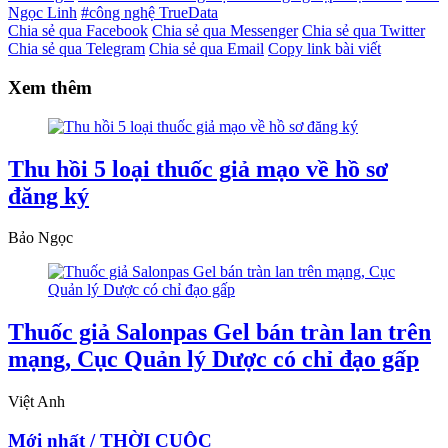
Ngọc Linh
#công nghệ TrueData
Chia sẻ qua Facebook
Chia sẻ qua Messenger
Chia sẻ qua Twitter
Chia sẻ qua Telegram
Chia sẻ qua Email
Copy link bài viết
Xem thêm
Thu hồi 5 loại thuốc giả mạo về hồ sơ
đăng ký
Bảo Ngọc
Thuốc giả Salonpas Gel bán tràn lan trên
mạng, Cục Quản lý Dược có chỉ đạo gấp
Việt Anh
Mới nhất / THỜI CUỘC