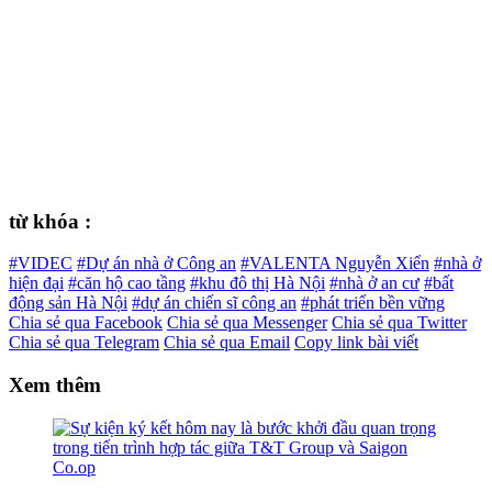
từ khóa :
#VIDEC
#Dự án nhà ở Công an
#VALENTA Nguyễn Xiển
#nhà ở
hiện đại
#căn hộ cao tầng
#khu đô thị Hà Nội
#nhà ở an cư
#bất
động sản Hà Nội
#dự án chiến sĩ công an
#phát triển bền vững
Chia sẻ qua Facebook
Chia sẻ qua Messenger
Chia sẻ qua Twitter
Chia sẻ qua Telegram
Chia sẻ qua Email
Copy link bài viết
Xem thêm