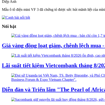
Diệp Anh
Mẫu ô tô điện mini VF 3 đã chứng tỏ được sức hút mãnh liệt của mình
Nổi bật
Giá vàng đồng loạt giảm, chênh lệch mua - 
Lãi suất tiết kiệm Vietcombank tháng 8/2
Diễn đàn và Triển lãm "The Pearl of Afri