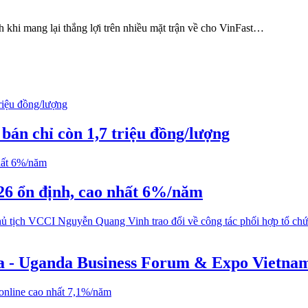
 khi mang lại thắng lợi trên nhiều mặt trận về cho VinFast…
bán chỉ còn 1,7 triệu đồng/lượng
026 ổn định, cao nhất 6%/năm
ca - Uganda Business Forum & Expo Vietnam