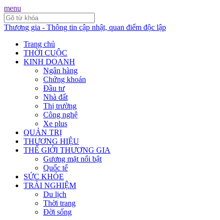
menu
Thương gia - Thông tin cập nhật, quan điểm độc lập
Trang chủ
THỜI CUỘC
KINH DOANH
Ngân hàng
Chứng khoán
Đầu tư
Nhà đất
Thị trường
Công nghệ
Xe plus
QUẢN TRỊ
THƯƠNG HIỆU
THẾ GIỚI THƯƠNG GIA
Gương mặt nổi bật
Quốc tế
SỨC KHỎE
TRẢI NGHIỆM
Du lịch
Thời trang
Đời sống