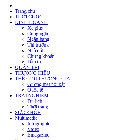
Trang chủ
THỜI CUỘC
KINH DOANH
Xe plus
Công nghệ
Ngân hàng
Thị trường
Nhà đất
Chứng khoán
Đầu tư
QUẢN TRỊ
THƯƠNG HIỆU
THẾ GIỚI THƯƠNG GIA
Gương mặt nổi bật
Quốc tế
TRẢI NGHIỆM
Du lịch
Thời trang
SỨC KHỎE
Multimedia
Infographic
Video
Emagazine