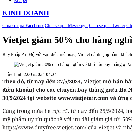
Epaper
KINH DOANH
Chia sẻ qua Facebook
Chia sẻ qua Messenger
Chia sẻ qua Twitter
Ch
Vietjet giảm 50% cho hàng nghì
Bay khắp Ấn Độ với vạn điều mê hoặc, Vietjet dành tặng hành khách
Thùy Linh
22/05/2024 04:24
Theo đó, từ nay đến 27/5/2024, Vietjet mở bán h
điều khoản) cho các chuyến bay thẳng giữa Hà N
30/9/2024 tại website www.vietjetair.com và ứng d
Cùng trong mùa hè rực rỡ, từ nay đến 25/5/2024, h
mỹ phẩm uy tín quốc tế với ưu đãi giảm giá tới 50%
https://www.dutyfree.vietjet.com/ của Vietjet và 