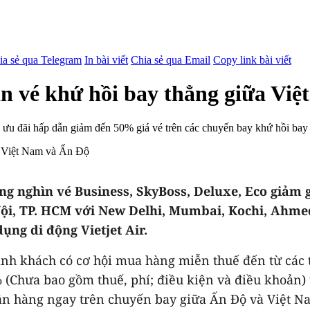
ia sẻ qua Telegram
In bài viết
Chia sẻ qua Email
Copy link bài viết
n vé khứ hồi bay thẳng giữa Vi
 ưu đãi hấp dẫn giảm đến 50% giá vé trên các chuyến bay khứ hồi bay
àng nghìn vé Business, SkyBoss, Deluxe, Eco giảm 
ội, TP. HCM với New Delhi, Mumbai, Kochi, Ahmed
ụng di động Vietjet Air.
ành khách có cơ hội mua hàng miễn thuế đến từ các 
 (Chưa bao gồm thuế, phí; điều kiện và điều khoản) 
nhận hàng ngay trên chuyến bay giữa Ấn Độ và Việt N