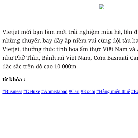
Vietjet mời bạn làm mới trải nghiệm mùa hè, lên
những chuyến bay đầy ắp niềm vui cùng đội tàu bay
Vietjet, thưởng thức tinh hoa ẩm thực Việt Nam v
như Phở Thìn, Bánh mì Việt Nam, Cơm Basmati Cari
đặc sắc trên độ cao 10.000m.
từ khóa :
#Business
#Deluxe
#Ahmedabad
#Cari
#Kochi
#Hàng miễn thuế
#E