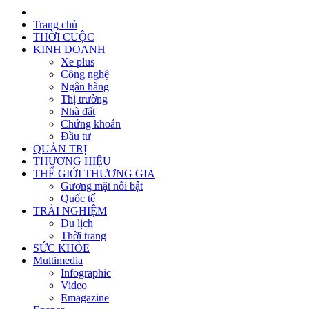
Trang chủ
THỜI CUỘC
KINH DOANH
Xe plus
Công nghệ
Ngân hàng
Thị trường
Nhà đất
Chứng khoán
Đầu tư
QUẢN TRỊ
THƯƠNG HIỆU
THẾ GIỚI THƯƠNG GIA
Gương mặt nổi bật
Quốc tế
TRẢI NGHIỆM
Du lịch
Thời trang
SỨC KHỎE
Multimedia
Infographic
Video
Emagazine