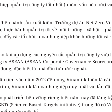
ghiệp quản trị công ty tốt nhất (nhóm vốn hóa lớn) v
c điều hành sản xuất kiêm Trưởng dự án Net Zero Vin
n, thực hành quản trị tốt về môi trường - xã hội - q
 đẩy các tổ chức, doanh nghiệp khác hướng tới các 
o khi áp dụng các nguyên tắc quản trị công ty vượt t
ông ty ASEAN (ASEAN Corporate Governance Scorecar
đông, đặc biệt là nhà đầu tư nước ngoài.
u tiên vào năm 2012 đến nay, Vinamilk luôn là cái t
kính, Vinamilk là doanh nghiệp duy nhất và dẫn đầu
 phát triển bền vững riêng biệt năm nay đã tăng kỷ 
 SBTi (Science Based Targets initiative) trong đó c
chuẩn mực quốc tế.