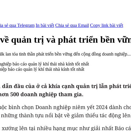
ia sẻ qua Telegram
In bài viết
Chia sẻ qua Email
Copy link bài viết
về quản trị và phát triển bền vữ
 lan tỏa tinh thần phát triển bền vững đến cộng đồng doanh nghiệp...
ệp báo cáo quản lý khí thải nhà kính tốt nhất
à dẫn đầu của ở cả khía cạnh quản trị lẫn phát tr
hơn 500 doanh nghiệp tham gia.
ộc bình chọn Doanh nghiệp niêm yết 2024 dành cho 
 những thành tựu nổi bật về giảm thiểu tác động lên
 xướng lên tại nhiều hạng mục như giải nhất Báo cá