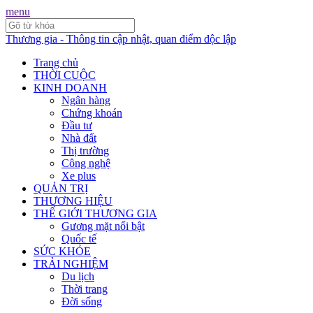
menu
Thương gia - Thông tin cập nhật, quan điểm độc lập
Trang chủ
THỜI CUỘC
KINH DOANH
Ngân hàng
Chứng khoán
Đầu tư
Nhà đất
Thị trường
Công nghệ
Xe plus
QUẢN TRỊ
THƯƠNG HIỆU
THẾ GIỚI THƯƠNG GIA
Gương mặt nổi bật
Quốc tế
SỨC KHỎE
TRẢI NGHIỆM
Du lịch
Thời trang
Đời sống