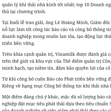
quản lý khí thải nhà kính tốt nhất; top 10 Doanh n
thủ tại chương trình.
Tại buổi lễ trao giải, ông Lê Hoàng Minh, Giám đố
nỗ lực làm tốt công tác báo cáo và công bố thông ti
doanh nghiệp mong muốn lan tỏa, tạo động lực thúc
triển bền vững.
Trên khía cạnh quản trị, Vinamilk được đánh giá ca
trên thế giới và khu vực của Thẻ điểm quản trị C
minh bạch, tạo niềm tin, đảm bảo quyền lợi của cổ 
Từ khi công bố cuốn Báo cáo Phát triển bền vững đầ
Riêng về hạng mục Công bố thông tin khí thải nhà 
Một điểm đáng chú ý khác, mặc dù số lượng báo cáo
nghiệp đặt mục tiêu phát thải dựa theo tiêu chuẩn
của doanh nghiệp về việc giảm phát thải theo các 