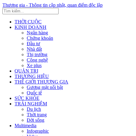
Thương gia - Thông tin cập nhật, quan điểm độc lập
THỜI CUỘC
KINH DOANH
Ngân hàng
Chứng khoán
Đầu tư
Nhà đất
Thị trường
Công nghệ
Xe plus
QUẢN TRỊ
THƯƠNG HIỆU
THẾ GIỚI THƯƠNG GIA
Gương mặt nổi bật
Quốc tế
SỨC KHỎE
TRẢI NGHIỆM
Du lịch
Thời trang
Đời sống
Multimedia
Infographic