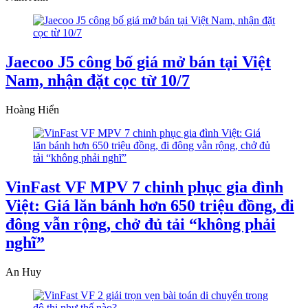
Jaecoo J5 công bố giá mở bán tại Việt
Nam, nhận đặt cọc từ 10/7
Hoàng Hiển
VinFast VF MPV 7 chinh phục gia đình
Việt: Giá lăn bánh hơn 650 triệu đồng, đi
đông vẫn rộng, chở đủ tải “không phải
nghĩ”
An Huy