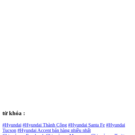
từ khóa :
#Hyundai
#Hyundai Thành Công
#Hyundai Santa Fe
#Hyundai
Tucson
#Hyundai Accent bán hàng nhiều nhất