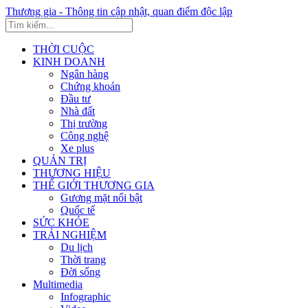
Thương gia - Thông tin cập nhật, quan điểm độc lập
THỜI CUỘC
KINH DOANH
Ngân hàng
Chứng khoán
Đầu tư
Nhà đất
Thị trường
Công nghệ
Xe plus
QUẢN TRỊ
THƯƠNG HIỆU
THẾ GIỚI THƯƠNG GIA
Gương mặt nổi bật
Quốc tế
SỨC KHỎE
TRẢI NGHIỆM
Du lịch
Thời trang
Đời sống
Multimedia
Infographic