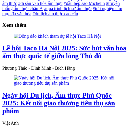
ẩm thực
#di sản văn hóa ẩm thực
#đầu bếp sao Michelin
#truyền
thống ẩm thực châu Á
#quá trình lịch sử ẩm thực
#trải nghiệm ẩm
thực đa văn hóa
#du lịch ẩm thực cao cấp
Xem thêm
Lễ hội Taco Hà Nội 2025: Sức hút văn hóa
ẩm thực quốc tế giữa lòng Thủ đô
Phương Thảo - Đình Minh - Bích Hằng
Ngày hội Du lịch, Ẩm thực Phú Quốc
2025: Kết nối giao thương tiêu thụ sản
phẩm
Việt Anh