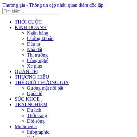
Thương gia - Thông tin cập nhật, quan điểm độc lập
THỜI CUỘC
KINH DOANH
Ngân hàng
Chứng khoán
Đầu tư
Nhà đất
Thị trường
Công nghệ
Xe plus
QUẢN TRỊ
THƯƠNG HIỆU
THẾ GIỚI THƯƠNG GIA
Gương mặt nổi bật
Quốc tế
SỨC KHỎE
TRẢI NGHIỆM
Du lịch
Thời trang
Đời sống
Multimedia
Infographic