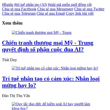
#Baidu
#trí tuệ nhân tạo (AI)
#giải mã ngôn ngữ động vật
Chia sẻ qua Facebook
Chia sẻ qua Messenger
Chia sẻ qua Twitter
Chia sẻ qua Telegram
Chia sẻ qua Email
Copy link bài viết
Xem thêm
Chiến tranh thương mại Mỹ - Trung
quyết định số phận cuộc đua AI?
Thái Duy
Trí tuệ nhân tạo có cảm xúc: Nhân loại
mừng hay lo?
Đào Thị Thu Vân