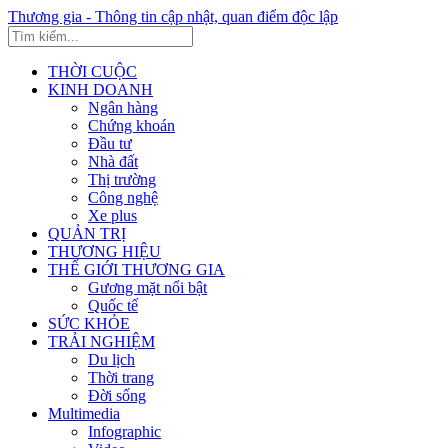
Thương gia - Thông tin cập nhật, quan điểm độc lập
THỜI CUỘC
KINH DOANH
Ngân hàng
Chứng khoán
Đầu tư
Nhà đất
Thị trường
Công nghệ
Xe plus
QUẢN TRỊ
THƯƠNG HIỆU
THẾ GIỚI THƯƠNG GIA
Gương mặt nổi bật
Quốc tế
SỨC KHỎE
TRẢI NGHIỆM
Du lịch
Thời trang
Đời sống
Multimedia
Infographic