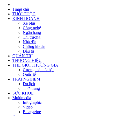
Trang chủ
THỜI CUỘC
KINH DOANH
Xe plus
Công nghệ
Ngân hàng
Thị trường
Nhà đất
Chứng khoán
Đầu tư
QUẢN TRỊ
THƯƠNG HIỆU
THẾ GIỚI THƯƠNG GIA
Gương mặt nổi bật
Quốc tế
TRẢI NGHIỆM
Du lịch
Thời trang
SỨC KHỎE
Multimedia
Infographic
Video
Emagazine