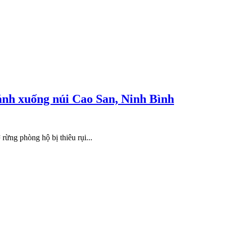
đánh xuống núi Cao San, Ninh Bình
ừng phòng hộ bị thiêu rụi...