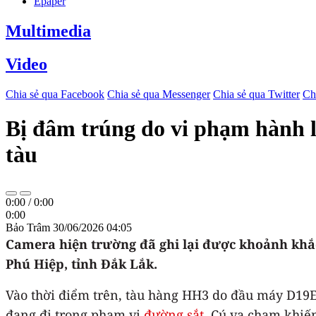
Epaper
Multimedia
Video
Chia sẻ qua Facebook
Chia sẻ qua Messenger
Chia sẻ qua Twitter
Ch
Bị đâm trúng do vi phạm hành l
tàu
0:00
/
0:00
0:00
Bảo Trâm
30/06/2026 04:05
Camera hiện trường đã ghi lại được khoảnh khắc
Phú Hiệp, tỉnh Đắk Lắk.
Vào thời điểm trên, tàu hàng HH3 do đầu máy D19E
đang đi trong phạm vi
đường sắt
. Cú va chạm khiế