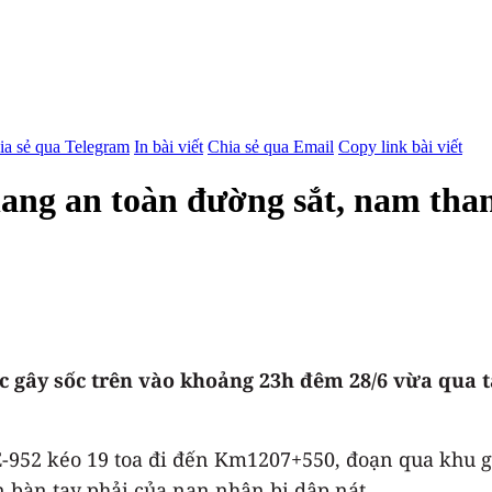
ia sẻ qua Telegram
In bài viết
Chia sẻ qua Email
Copy link bài viết
ang an toàn đường sắt, nam than
 gây sốc trên vào khoảng 23h đêm 28/6 vừa qua t
-952 kéo 19 toa đi đến Km1207+550, đoạn qua khu gi
n bàn tay phải của nạn nhân bị dập nát.