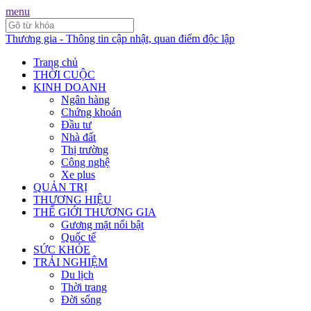
menu
Thương gia - Thông tin cập nhật, quan điểm độc lập
Trang chủ
THỜI CUỘC
KINH DOANH
Ngân hàng
Chứng khoán
Đầu tư
Nhà đất
Thị trường
Công nghệ
Xe plus
QUẢN TRỊ
THƯƠNG HIỆU
THẾ GIỚI THƯƠNG GIA
Gương mặt nổi bật
Quốc tế
SỨC KHỎE
TRẢI NGHIỆM
Du lịch
Thời trang
Đời sống