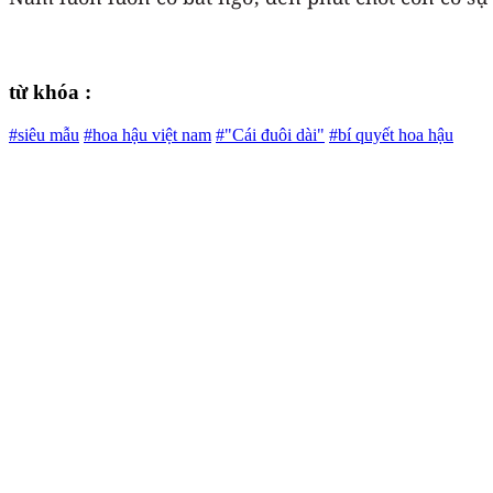
từ khóa :
#siêu mẫu
#hoa hậu việt nam
#"Cái đuôi dài"
#bí quyết hoa hậu