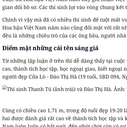
gian dối hồ sơ. Các thí sinh lọt vào vòng chung kết
Chính vì vậy mà đã có nhiều thí sinh để tuột mất v
Hoa hậu Việt Nam năm nào cũng đối mặt với rất nhiề
đều là những chiêu trò của các ông bầu, người nhà 
Điểm mặt những cái tên sáng giá
Từ những lập luận ở trên thì dễ dàng thấy tại cuộ
cao, thành tích học tập, học ngoại giao, biết ngoại 
người đẹp Cửa Lò - Đào Thị Hà (19 tuổi, SBD 094, 
Cùng có chiều cao 1,71 m, trong độ tuổi đẹp 19-20 
hai được đánh giá rất cao về thành tích học tập v
Nam luôn luôn có bất ngờ, đến phút chót còn có sự đổ