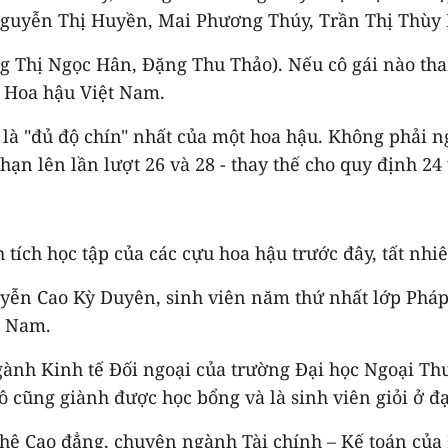
Nguyễn Thị Huyền, Mai Phương Thúy, Trần Thị Thùy
ặng Thị Ngọc Hân, Đặng Thu Thảo). Nếu cô gái nào th
i Hoa hậu Việt Nam.
 là "đủ độ chín" nhất của một hoa hậu. Không phải 
ạn lên lần lượt 26 và 28 - thay thế cho quy định 24 
tích học tập của các cựu hoa hậu trước đây, tất nhi
uyễn Cao Kỳ Duyên, sinh viên năm thứ nhất lớp Pháp
t Nam.
nh Kinh tế Đối ngoại của trường Đại học Ngoại Thư
Cô cũng giành được học bổng và là sinh viên giỏi ở đ
hệ Cao đẳng, chuyên ngành Tài chính – Kế toán của 