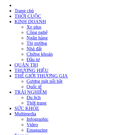
Trang chủ
THỜI CUỘC
KINH DOANH
Xe plus
Công nghệ
Ngân hàng
Thị trường
Nhà đất
Chứng khoán
Đầu tư
QUẢN TRỊ
THƯƠNG HIỆU
THẾ GIỚI THƯƠNG GIA
Gương mặt nổi bật
Quốc tế
TRẢI NGHIỆM
Du lịch
Thời trang
SỨC KHỎE
Multimedia
Infographic
Video
Emagazine