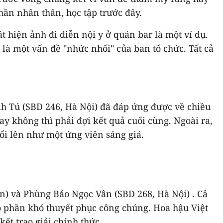
phần nhân thân, học tập trước đây.
 hiện ảnh đi diễn nội y ở quán bar là một ví dụ.
 là một vấn đề "nhức nhối" của ban tổ chức. Tất cả
nh Tú (SBD 246, Hà Nội) đã đáp ứng được về chiều
hay không thì phải đợi kết quả cuối cùng. Ngoài ra,
ổi lên như một ứng viên sáng giá.
òn) và Phùng Bảo Ngọc Vân (SBD 268, Hà Nội) . Cả
ó phần khó thuyết phục công chúng. Hoa hậu Việt
kết trao giải chính thức.