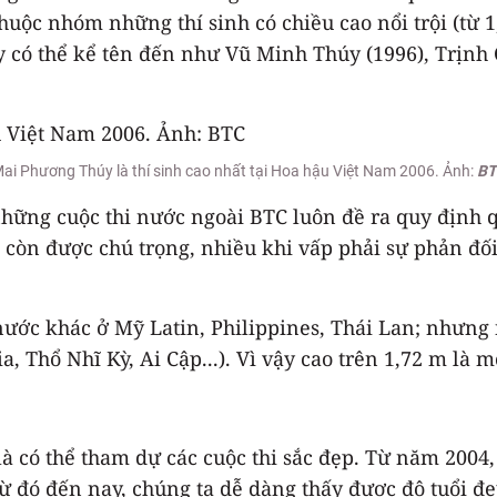
huộc nhóm những thí sinh có chiều cao nổi trội (từ 
y có thể kể tên đến như Vũ Minh Thúy (1996), Trịnh
ai Phương Thúy là thí sinh cao nhất tại Hoa hậu Việt Nam 2006. Ảnh:
BT
hững cuộc thi nước ngoài BTC luôn đề ra quy định qu
còn được chú trọng, nhiều khi vấp phải sự phản đối
 nước khác ở Mỹ Latin, Philippines, Thái Lan; nhưng
a, Thổ Nhĩ Kỳ, Ai Cập...). Vì vậy cao trên 1,72 m là m
là có thể tham dự các cuộc thi sắc đẹp. Từ năm 2004, 
 Từ đó đến nay, chúng ta dễ dàng thấy được độ tuổi đ