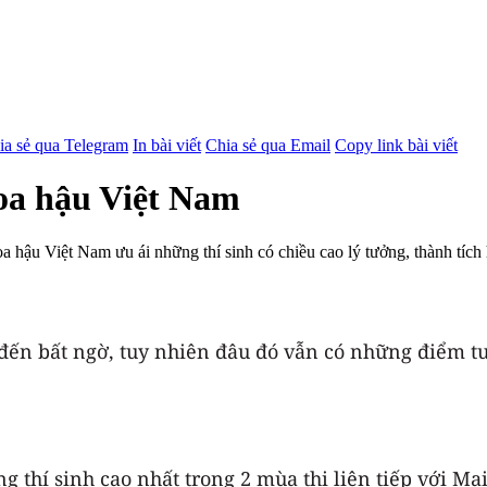
ia sẻ qua Telegram
In bài viết
Chia sẻ qua Email
Copy link bài viết
oa hậu Việt Nam
hậu Việt Nam ưu ái những thí sinh có chiều cao lý tưởng, thành tích họ
đến bất ngờ, tuy nhiên đâu đó vẫn có những điểm t
thí sinh cao nhất trong 2 mùa thi liên tiếp với Ma