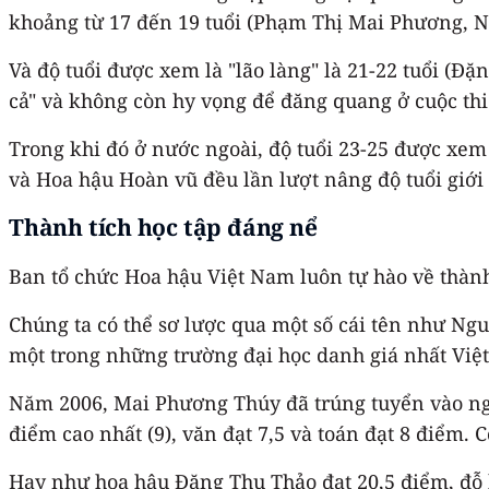
khoảng từ 17 đến 19 tuổi (Phạm Thị Mai Phương, 
Và độ tuổi được xem là "lão làng" là 21-22 tuổi (Đ
cả" và không còn hy vọng để đăng quang ở cuộc th
Trong khi đó ở nước ngoài, độ tuổi 23-25 được xem
và Hoa hậu Hoàn vũ đều lần lượt nâng độ tuổi giới h
Thành tích học tập đáng nể
Ban tổ chức Hoa hậu Việt Nam luôn tự hào về thành 
Chúng ta có thể sơ lược qua một số cái tên như Ng
một trong những trường đại học danh giá nhất Việ
Năm 2006, Mai Phương Thúy đã trúng tuyển vào ngà
điểm cao nhất (9), văn đạt 7,5 và toán đạt 8 điểm. 
Hay như hoa hậu Đặng Thu Thảo đạt 20,5 điểm, đỗ 