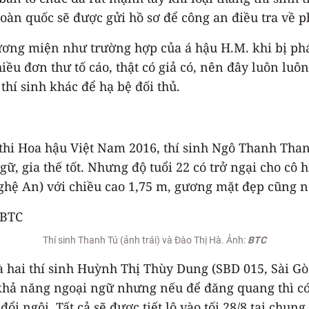
 toàn quốc sẽ được gửi hồ sơ để công an điều tra về 
ương miện như trường hợp của á hậu H.M. khi bị phát
u đơn thư tố cáo, thật có giả có, nên đây luôn luôn
thí sinh khác để hạ bệ đối thủ.
c thi Hoa hậu Việt Nam 2016, thí sinh Ngô Thanh Tha
ngữ, gia thế tốt. Nhưng độ tuổi 22 có trở ngại cho cô 
Nghệ An) với chiều cao 1,75 m, gương mặt đẹp cũng n
Thí sinh Thanh Tú (ảnh trái) và Đào Thị Hà. Ảnh:
BTC
là hai thí sinh Huỳnh Thị Thùy Dung (SBD 015, Sài G
à khả năng ngoại ngữ nhưng nếu để đăng quang thì c
i ngôi. Tất cả sẽ được tiết lộ vào tối 28/8 tại chung 