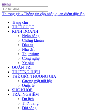
menu
Thương gia - Thông tin cập nhật, quan điểm độc lập
Trang chủ
THỜI CUỘC
KINH DOANH
Ngân hàng
Chứng khoán
Đầu tư
Nhà đất
Thị trường
Công nghệ
Xe plus
QUẢN TRỊ
THƯƠNG HIỆU
THẾ GIỚI THƯƠNG GIA
Gương mặt nổi bật
Quốc tế
SỨC KHỎE
TRẢI NGHIỆM
Du lịch
Thời trang
Đời sống