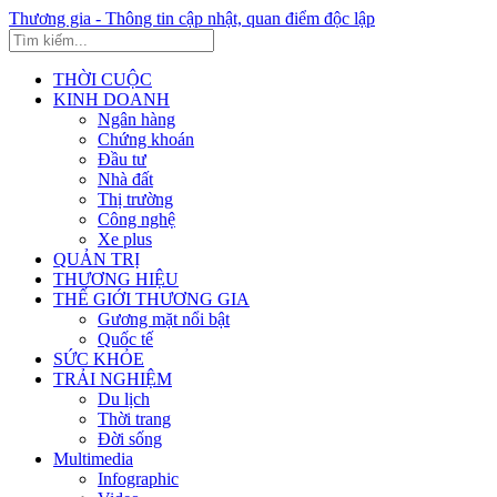
Thương gia - Thông tin cập nhật, quan điểm độc lập
THỜI CUỘC
KINH DOANH
Ngân hàng
Chứng khoán
Đầu tư
Nhà đất
Thị trường
Công nghệ
Xe plus
QUẢN TRỊ
THƯƠNG HIỆU
THẾ GIỚI THƯƠNG GIA
Gương mặt nổi bật
Quốc tế
SỨC KHỎE
TRẢI NGHIỆM
Du lịch
Thời trang
Đời sống
Multimedia
Infographic