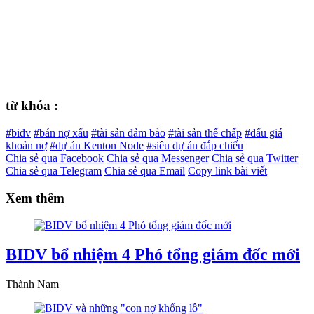
từ khóa :
#bidv
#bán nợ xấu
#tài sản đảm bảo
#tài sản thế chấp
#đấu giá
khoản nợ
#dự án Kenton Node
#siêu dự án đắp chiếu
Chia sẻ qua Facebook
Chia sẻ qua Messenger
Chia sẻ qua Twitter
Chia sẻ qua Telegram
Chia sẻ qua Email
Copy link bài viết
Xem thêm
BIDV bổ nhiệm 4 Phó tổng giám đốc mới
Thành Nam