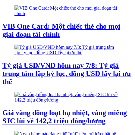
VIB One Card: Một chiếc thẻ cho mọi
giai đoạn tài chính
Tỷ giá USD/VND hôm nay 7/8: Tỷ giá
trung tâm lập kỷ lục, đồng USD lấy lại ưu
thế
Giá vàng đồng loạt hạ nhiệt, vàng miếng
SJC lùi về 142,2 triệu đồng/lượng