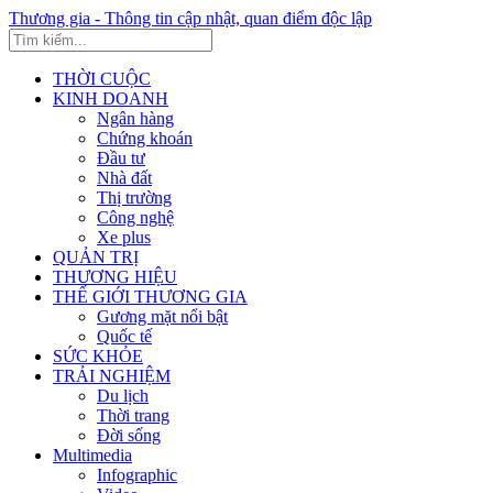
Thương gia - Thông tin cập nhật, quan điểm độc lập
THỜI CUỘC
KINH DOANH
Ngân hàng
Chứng khoán
Đầu tư
Nhà đất
Thị trường
Công nghệ
Xe plus
QUẢN TRỊ
THƯƠNG HIỆU
THẾ GIỚI THƯƠNG GIA
Gương mặt nổi bật
Quốc tế
SỨC KHỎE
TRẢI NGHIỆM
Du lịch
Thời trang
Đời sống
Multimedia
Infographic