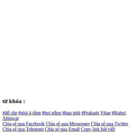
từ khóa :
#đổ sập
#nhà 4 tầng
#bụi trắng
#bao phủ
#Prakash Vihar
#Rahul
Ahlawat
Chia sẻ qua Facebook
Chia sẻ qua Messenger
Chia sẻ qua Twitter
Chia sẻ qua Telegram
Chia sẻ qua Email
Copy link bài viết