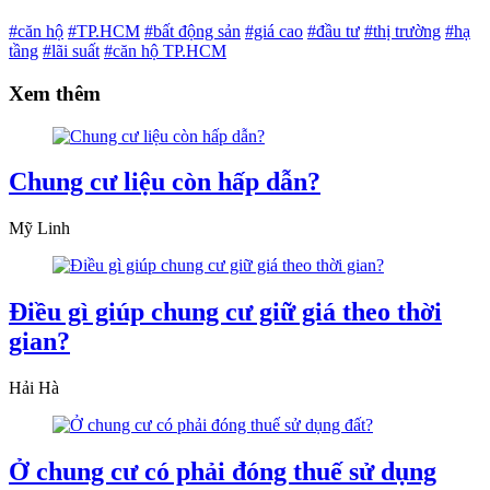
#căn hộ
#TP.HCM
#bất động sản
#giá cao
#đầu tư
#thị trường
#hạ
tầng
#lãi suất
#căn hộ TP.HCM
Xem thêm
Chung cư liệu còn hấp dẫn?
Mỹ Linh
Điều gì giúp chung cư giữ giá theo thời
gian?
Hải Hà
Ở chung cư có phải đóng thuế sử dụng