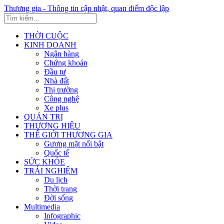
Thương gia - Thông tin cập nhật, quan điểm độc lập
THỜI CUỘC
KINH DOANH
Ngân hàng
Chứng khoán
Đầu tư
Nhà đất
Thị trường
Công nghệ
Xe plus
QUẢN TRỊ
THƯƠNG HIỆU
THẾ GIỚI THƯƠNG GIA
Gương mặt nổi bật
Quốc tế
SỨC KHỎE
TRẢI NGHIỆM
Du lịch
Thời trang
Đời sống
Multimedia
Infographic