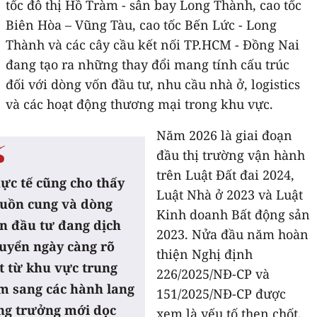
tốc đô thị Hồ Tràm - sân bay Long Thành, cao tốc
Biên Hòa – Vũng Tàu, cao tốc Bến Lức - Long
Thành và các cây cầu kết nối TP.HCM - Đồng Nai
đang tạo ra những thay đổi mang tính cấu trúc
đối với dòng vốn đầu tư, nhu cầu nhà ở, logistics
và các hoạt động thương mại trong khu vực.
Năm 2026 là giai đoạn
đầu thị trường vận hành
trên Luật Đất đai 2024,
ực tế cũng cho thấy
Luật Nhà ở 2023 và Luật
uồn cung và dòng
Kinh doanh Bất động sản
n đầu tư đang dịch
2023. Nửa đầu năm hoàn
uyển ngày càng rõ
thiện Nghị định
t từ khu vực trung
226/2025/NĐ-CP và
m sang các hành lang
151/2025/NĐ-CP được
ng trưởng mới dọc
xem là yếu tố then chốt,