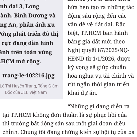
nh đai 3, Long
hứa hẹn tạo ra những tác
ành, Bình Dương và
động sâu rộng đến các
vấn đề về đất đai. Đặc
ng An, phản ánh xu
biệt, TP.HCM ban hành
ớng phát triển đô thị
bảng giá đất mới theo
 cực đang dần hình
Nghị quyết 87/2025/NQ-
ành trên toàn vùng
HĐND từ 1/1/2026, được
.HCM mở rộng.
kỳ vọng sẽ giúp chuẩn
hóa nghĩa vụ tài chính và
rút ngắn thời gian triển
Lê Thị Huyền Trang, Tổng Giám
khai dự án.
Đốc của JLL Việt Nam
“Những gì đang diễn ra
tại TP.HCM không đơn thuần là sự phục hồi của
thị trường bất động sản sau một giai đoạn điều
chỉnh. Chúng tôi đang chứng kiến sự hội tụ của ba