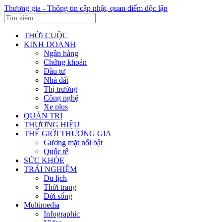
Thương gia - Thông tin cập nhật, quan điểm độc lập
THỜI CUỘC
KINH DOANH
Ngân hàng
Chứng khoán
Đầu tư
Nhà đất
Thị trường
Công nghệ
Xe plus
QUẢN TRỊ
THƯƠNG HIỆU
THẾ GIỚI THƯƠNG GIA
Gương mặt nổi bật
Quốc tế
SỨC KHỎE
TRẢI NGHIỆM
Du lịch
Thời trang
Đời sống
Multimedia
Infographic