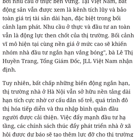
bởi nhu cầu ở thực bền vững. Tại Việt Nam, bất
động sản vẫn được xem là kênh tích lũy và bảo
toàn giá trị tài sản dài hạn, đặc biệt trong bối
cảnh lạm phát. Nhu cầu ở thực và đầu tư an toàn
vẫn là động lực then chốt của thị trường. Bối cảnh
vĩ mô hiện tại cùng nền giá ở mức cao sẽ khiến
nhóm nhà đầu tư ngắn hạn vắng bóng", bà Lê Thị
Huyền Trang, Tổng Giám Đốc, JLL Việt Nam nhận
định.
Tuy nhiên, bất chấp những biến động ngắn hạn,
thị trường nhà ở Hà Nội vẫn sở hữu nền tảng dài
hạn tích cực nhờ cơ cấu dân số trẻ, quá trình đô
thị hóa tiếp diễn và thu nhập bình quân đầu
người được cải thiện. Việc đẩy mạnh đầu tư hạ
tầng, các chính sách thúc đẩy phát triển nhà ở xã
hội được dự báo sẽ tạo thêm lực đỡ cho thị trường