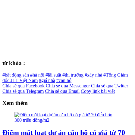
từ khóa :
#bất động sản
#hà nội
#lãi suất
#thị trường
#xây nhà
#Tổng Giám
đốc JLL Việt Nam
#giá nhà
#căn hộ
Chia sẻ qua Facebook
Chia sẻ qua Messenger
Chia sẻ qua Twitter
Chia sẻ qua Telegram
Chia sẻ qua Email
Copy link bài viết
Xem thêm
Điểm mặt loạt dự án căn hộ có giá từ 70