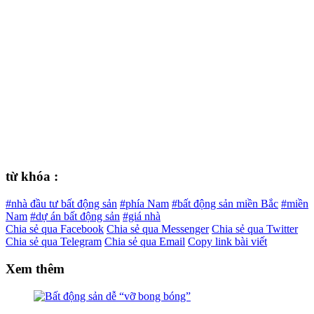
từ khóa :
#nhà đầu tư bất động sản
#phía Nam
#bất động sản miền Bắc
#miền
Nam
#dự án bất động sản
#giá nhà
Chia sẻ qua Facebook
Chia sẻ qua Messenger
Chia sẻ qua Twitter
Chia sẻ qua Telegram
Chia sẻ qua Email
Copy link bài viết
Xem thêm