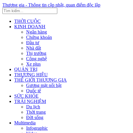
Thương gia - Thông tin cập nhật, quan điểm độc lập
THỜI CUỘC
KINH DOANH
Ngân hàng
Chứng khoán
Đầu tư
Nhà đất
Thị trường
Công nghệ
Xe plus
QUẢN TRỊ
THƯƠNG HIỆU
THẾ GIỚI THƯƠNG GIA
Gương mặt nổi bật
Quốc tế
SỨC KHỎE
TRẢI NGHIỆM
Du lịch
Thời trang
Đời sống
Multimedia
Infographic